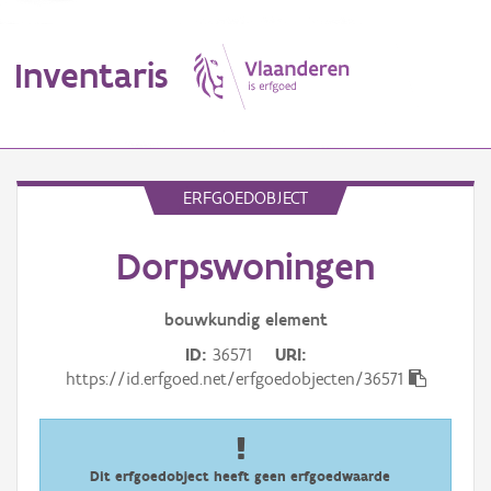
Inventaris
MENU
ERFGOEDOBJECT
Dorpswoningen
Erfgoedobject
Aanduidingsobject
bouwkundig
element
ID
36571
URI
Waarneming
https://id.erfgoed.net/erfgoedobjecten/36571
Thema
Gebeurtenis
Dit erfgoedobject heeft geen erfgoedwaarde