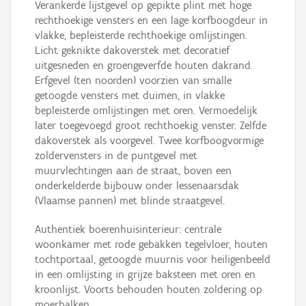
Verankerde lijstgevel op gepikte plint met hoge
rechthoekige vensters en een lage korfboogdeur in
vlakke, bepleisterde rechthoekige omlijstingen.
Licht geknikte dakoverstek met decoratief
uitgesneden en groengeverfde houten dakrand.
Erfgevel (ten noorden) voorzien van smalle
getoogde vensters met duimen, in vlakke
bepleisterde omlijstingen met oren. Vermoedelijk
later toegevoegd groot rechthoekig venster. Zelfde
dakoverstek als voorgevel. Twee korfboogvormige
zoldervensters in de puntgevel met
muurvlechtingen aan de straat, boven een
onderkelderde bijbouw onder lessenaarsdak
(Vlaamse pannen) met blinde straatgevel.
Authentiek boerenhuisinterieur: centrale
woonkamer met rode gebakken tegelvloer, houten
tochtportaal, getoogde muurnis voor heiligenbeeld
in een omlijsting in grijze baksteen met oren en
kroonlijst. Voorts behouden houten zoldering op
moerbalken.