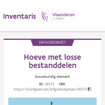
Inventaris
MENU
ERFGOEDOBJECT
Hoeve met losse
Erfgoedobject
bestanddelen
Aanduidingsobject
bouwkundig
element
Waarneming
ID
36573
URI
Thema
https://id.erfgoed.net/erfgoedobjecten/36573
Gebeurtenis