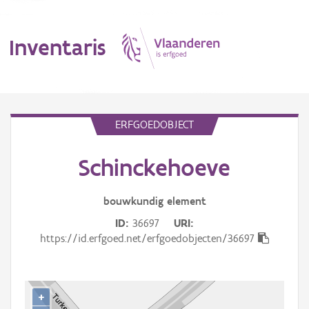
Inventaris
MENU
ERFGOEDOBJECT
Schinckehoeve
Erfgoedobject
Aanduidingsobject
bouwkundig
element
ID
36697
URI
Waarneming
https://id.erfgoed.net/erfgoedobjecten/36697
Thema
Gebeurtenis
+