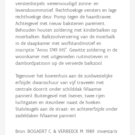
vensterdorpels: vereenvoudigd zonne- en
levensboommotief. Rechthoekige vensters en lage
rechthoekige deur. Pomp tegen de haardtravee.
Achtergevel met nieuw bakstenen parement.
Behouden houten zoldering met kinderbalken op
moerbalken. Balkzoolversiering van de moerbalk
in de slaapkamer met wolfstandmotief en
inscriptie "Anno 1749 IHS". Gewitte zoldering in de
woonkamer met uitgesneden ruitmotieven in
dambordpatroon op de versierde balkzool.
Tegenover het boerenhuis aan de zuidwestelijke
erfzijde: dwarsschuur van vijf traveeën met
centrale doorrit onder schilddak (Vlaamse
pannen). Buitengevel met lisenen, twee rijen
luchtgaten en steunbeer naast de hoeken.
Stalvleugels aan de straat- en achtererfzijde onder
zadeldaken (Vlaamse pannen).
Bron: BOGAERT C. & VERBEECK M. 1989:
Inventaris