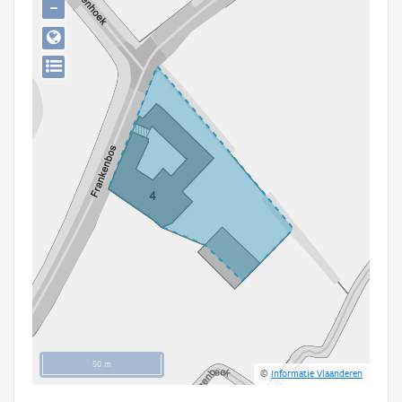
−
Persoon of collectief
Downloads
Hergebruik
Aanmelden
50 m
©
Informatie Vlaanderen