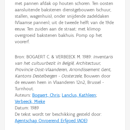
met pannen afdak op houten schoren. Ten oosten
aansluitende bakstenen dienstgebouwen (schuur,
stallen, wagenhuis), onder snijdende zadeldaken
(Vlaamse pannen), uit de tweede helft van de 19de
eeuw. Ten zuiden aan de straat: met klimop
overgroeid bakstenen bakhuis. Pomp op het
voorerf.
Bron: BOGAERT C. & VERBEECK M. 1989:
Inventaris
van het cultuurbezit in België, Architectuur,
Provincie Oost-Vlaanderen, Arrondissement Gent,
Kantons Destelbergen - Oosterzele
, Bouwen door
de eeuwen heen in Vlaanderen 12n2, Brussel -
Turnhout.
Auteurs:
Bogaert, Chris
;
Lanclus, Kathleen
;
Verbeeck, Mieke
Datum:
1989
De tekst wordt ter beschikking gesteld door:
Agentschap Onroerend Erfgoed (AOE)