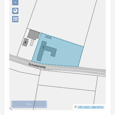
−
Persoon of collectief
Downloads
Hergebruik
Aanmelden
50 m
©
Informatie Vlaanderen