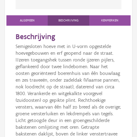
ALGEMEEN
BESCHRIJVING
KENMERKEN
Beschrijving
Semigesloten hoeve met in U-vorm opgestelde
hoevegebouwen en erf geopend naar de straat.
IJzeren toegangshek tussen ronde ijzeren pijlers,
geflankeerd door twee lindebomen. Naar het
oosten georiënteerd boerenhuis van één bouwlaag
en zes traveeën, onder zadeldak (Vlaamse pannen,
nok loodrecht op de straat), daterend van circa
1800. Verankerde en witgekalkte voorgevel
(zuidoosten) op gepikte plint. Rechthoekige
vensters, waarvan één half zo breed als de overige;
groene vensterluiken en lekdrempels van tegels.
Licht getoogde deur in een groengeschilderde
bakstenen omlijsting met oren. Getrapte
bakstenen daklijst, boven de linker venstertravee