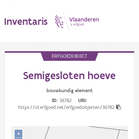
Inventaris
MENU
ERFGOEDOBJECT
Semigesloten hoeve
Erfgoedobject
Aanduidingsobject
bouwkundig
element
ID
36782
URI
Waarneming
https://id.erfgoed.net/erfgoedobjecten/36782
Thema
Gebeurtenis
+