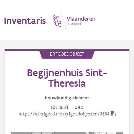
Inventaris
MENU
ERFGOEDOBJECT
Begijnenhuis Sint-
Erfgoedobject
Theresia
Aanduidingsobject
bouwkundig
element
Waarneming
ID
3684
URI
Thema
https://id.erfgoed.net/erfgoedobjecten/3684
Gebeurtenis