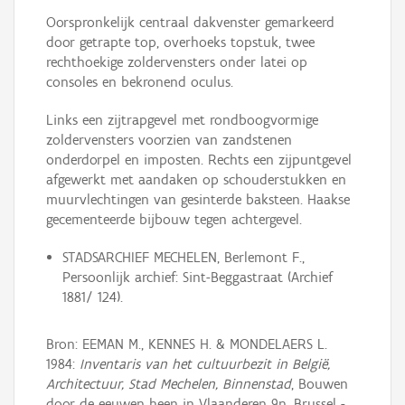
Oorspronkelijk centraal dakvenster gemarkeerd
door getrapte top, overhoeks topstuk, twee
rechthoekige zoldervensters onder latei op
consoles en bekronend oculus.
Links een zijtrapgevel met rondboogvormige
zoldervensters voorzien van zandstenen
onderdorpel en imposten. Rechts een zijpuntgevel
afgewerkt met aandaken op schouderstukken en
muurvlechtingen van gesinterde baksteen. Haakse
gecementeerde bijbouw tegen achtergevel.
STADSARCHIEF MECHELEN, Berlemont F.,
Persoonlijk archief: Sint-Beggastraat (Archief
1881/ 124).
Bron: EEMAN M., KENNES H. & MONDELAERS L.
1984:
Inventaris van het cultuurbezit in België,
Architectuur, Stad Mechelen, Binnenstad
, Bouwen
door de eeuwen heen in Vlaanderen 9n, Brussel -