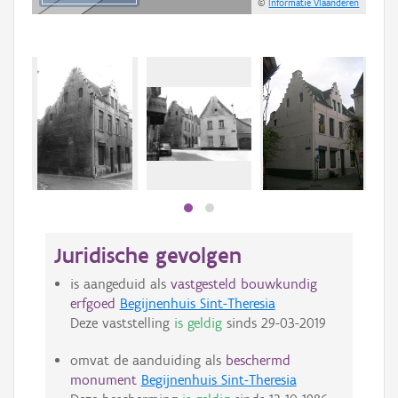
©
Informatie Vlaanderen
Beki
bee
bee
Juridische gevolgen
is aangeduid als
vastgesteld bouwkundig
erfgoed
Begijnenhuis Sint-Theresia
Deze vaststelling
is geldig
sinds
29-03-2019
omvat de aanduiding als
beschermd
monument
Begijnenhuis Sint-Theresia