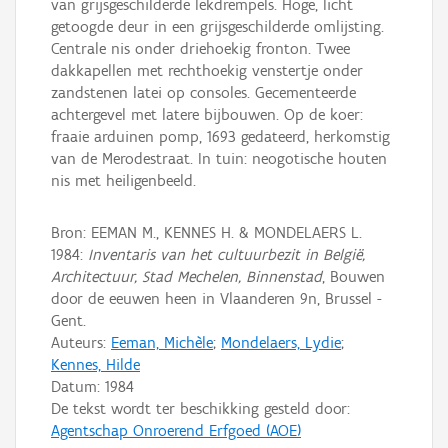
van grijsgeschilderde lekdrempels. Hoge, licht
getoogde deur in een grijsgeschilderde omlijsting.
Centrale nis onder driehoekig fronton. Twee
dakkapellen met rechthoekig venstertje onder
zandstenen latei op consoles. Gecementeerde
achtergevel met latere bijbouwen. Op de koer:
fraaie arduinen pomp, 1693 gedateerd, herkomstig
van de Merodestraat. In tuin: neogotische houten
nis met heiligenbeeld.
Bron: EEMAN M., KENNES H. & MONDELAERS L.
1984:
Inventaris van het cultuurbezit in België,
Architectuur, Stad Mechelen, Binnenstad
, Bouwen
door de eeuwen heen in Vlaanderen 9n, Brussel -
Gent.
Auteurs:
Eeman, Michèle
;
Mondelaers, Lydie
;
Kennes, Hilde
Datum:
1984
De tekst wordt ter beschikking gesteld door:
Agentschap Onroerend Erfgoed (AOE)