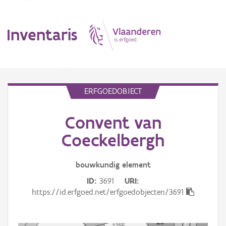
Inventaris
MENU
ERFGOEDOBJECT
Convent van
Erfgoedobject
Coeckelbergh
Aanduidingsobject
bouwkundig
element
Waarneming
ID
3691
URI
Thema
https://id.erfgoed.net/erfgoedobjecten/3691
Gebeurtenis