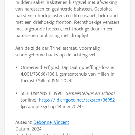
middenrisaliet. Bakstenen lijstgevel met afwerking
van hardsteen en gesinterde baksteen. Geblokte
bakstenen hoekpilasters en dito risaliet, bekroond
met een driehoekig fronton. Rechthoekige vensters
met afgeronde hoeken, rechthoekige deur in een
hardstenen omlijsting met druiplijst.
Aan de zijde der Trinellestraat, voormalig
schoolgebouw haaks op de achtergevel.
Onroerend Erfgoed, Digitaal opheffingsdossier
4.001/73066/108.1, gemeentehuis van Millen in
Riemst (Millen) (S.N. 2024).
SCHLUSMANS F. 1990:
Gemeentehuis en school
[online],
https://id.erfgoed.net/teksten/36952
(geraadpleegd op
13 mei 2024
).
Auteurs:
Debonne, Vincent
Datum:
2024