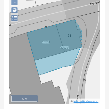
−
Persoon of collectief
Downloads
Hergebruik
Aanmelden
10 m
©
Informatie Vlaanderen