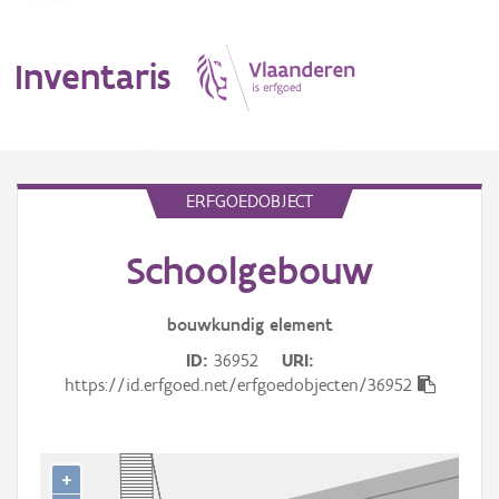
Inventaris
MENU
ERFGOEDOBJECT
Schoolgebouw
Erfgoedobject
Aanduidingsobject
bouwkundig
element
ID
36952
URI
Waarneming
https://id.erfgoed.net/erfgoedobjecten/36952
Thema
Gebeurtenis
+