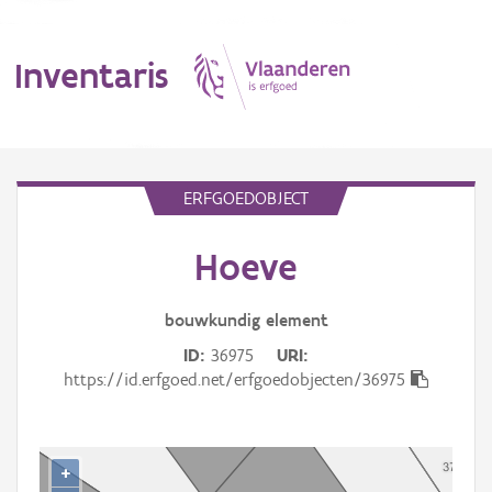
Inventaris
MENU
ERFGOEDOBJECT
Hoeve
Erfgoedobject
Aanduidingsobject
bouwkundig
element
ID
36975
URI
Waarneming
https://id.erfgoed.net/erfgoedobjecten/36975
Thema
Gebeurtenis
+