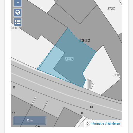
−
Persoon of collectief
Downloads
Hergebruik
Aanmelden
10 m
©
Informatie Vlaanderen