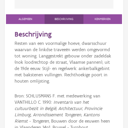
ALGEMEEN
BESCHRIJVING
KENMERKEN
Beschrijving
Resten van een voormalige hoeve, dwarsschuur
waarvan de linkdse traveeën werden omgevormd
tot woning. Langgestrekt gebouw onder zadeldak
(nok loodrechtop de straat, Vlaamse pannen), uit
de 19de eeuw. Stijl- en regelwerk: ankerbalkgebint
met bakstenen vullingen. Rechthoekige poort in
houten omlijsting.
Bron: SCHLUSMANS F. met medewerking van
VANTHILLO C. 1990:
Inventaris van het
cultuurbezit in België, Architectuur, Provincie
Limburg, Arrondissement Tongeren, Kantons
Riemst - Tongeren
, Bouwen door de eeuwen heen
in Vlaanderen 14n1, Brussel - Turnhout.