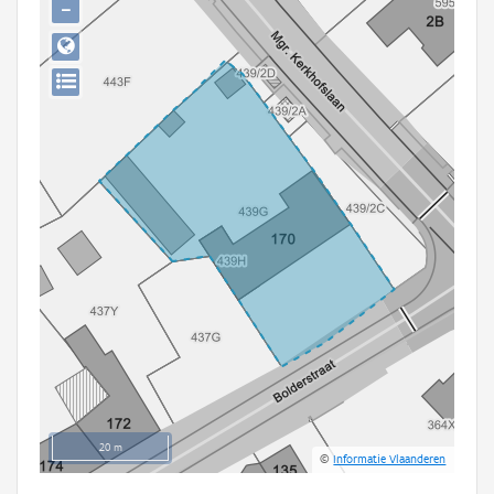
−
Persoon of collectief
Downloads
Hergebruik
Aanmelden
20 m
©
Informatie Vlaanderen