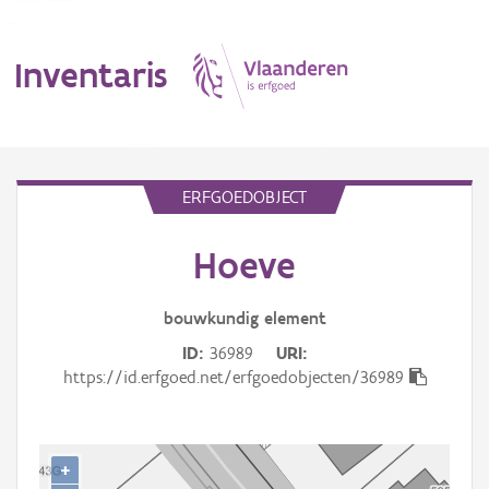
Inventaris
MENU
ERFGOEDOBJECT
Hoeve
Erfgoedobject
Aanduidingsobject
bouwkundig
element
ID
36989
URI
Waarneming
https://id.erfgoed.net/erfgoedobjecten/36989
Thema
Gebeurtenis
+