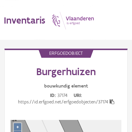
Inventaris
MENU
ERFGOEDOBJECT
Burgerhuizen
Erfgoedobject
Aanduidingsobject
bouwkundig
element
ID
37174
URI
Waarneming
https://id.erfgoed.net/erfgoedobjecten/37174
Thema
Gebeurtenis
+