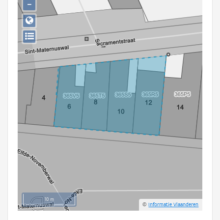
−
Persoon of collectief
Downloads
Hergebruik
Aanmelden
10 m
©
Informatie Vlaanderen