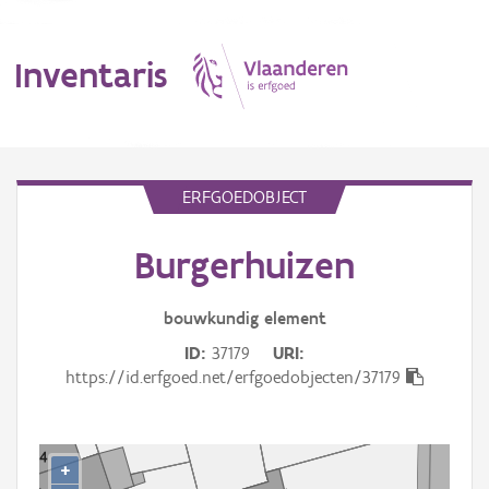
Inventaris
MENU
ERFGOEDOBJECT
Burgerhuizen
Erfgoedobject
Aanduidingsobject
bouwkundig
element
ID
37179
URI
Waarneming
https://id.erfgoed.net/erfgoedobjecten/37179
Thema
Gebeurtenis
+