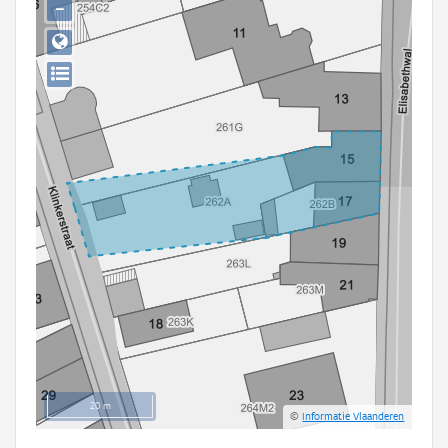
−
Persoon of collectief
Downloads
Hergebruik
Aanmelden
20 m
©
Informatie Vlaanderen