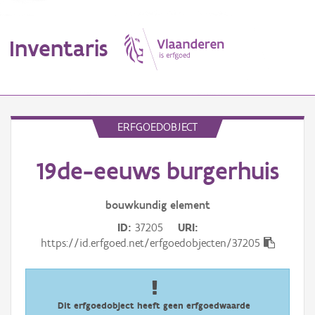
Inventaris
MENU
ERFGOEDOBJECT
19de-eeuws burgerhuis
Erfgoedobject
Aanduidingsobject
bouwkundig
element
ID
37205
URI
Waarneming
https://id.erfgoed.net/erfgoedobjecten/37205
Thema
Gebeurtenis
Dit erfgoedobject heeft geen erfgoedwaarde