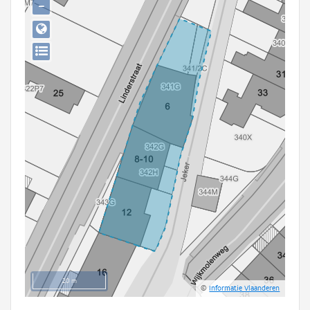
−
Persoon of collectief
Downloads
Hergebruik
Aanmelden
20 m
©
Informatie Vlaanderen