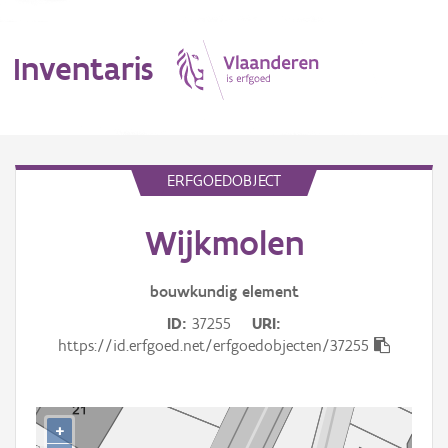
Inventaris
MENU
ERFGOEDOBJECT
Wijkmolen
Erfgoedobject
Aanduidingsobject
bouwkundig
element
ID
37255
URI
Waarneming
https://id.erfgoed.net/erfgoedobjecten/37255
Thema
Gebeurtenis
+