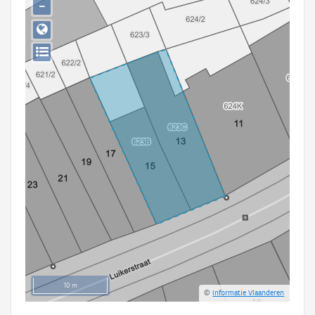
−
Persoon of collectief
Downloads
Hergebruik
Aanmelden
10 m
©
Informatie Vlaanderen