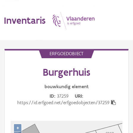
Inventaris
MENU
ERFGOEDOBJECT
Burgerhuis
Erfgoedobject
Aanduidingsobject
bouwkundig
element
ID
37259
URI
Waarneming
https://id.erfgoed.net/erfgoedobjecten/37259
Thema
Gebeurtenis
+