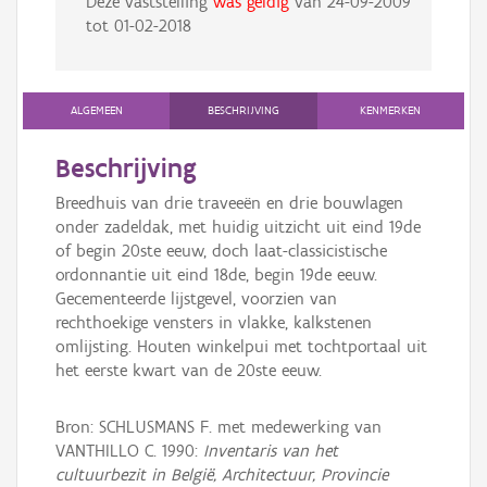
Deze vaststelling
was geldig
van
24-09-2009
tot
01-02-2018
ALGEMEEN
BESCHRIJVING
KENMERKEN
Beschrijving
Breedhuis van drie traveeën en drie bouwlagen
onder zadeldak, met huidig uitzicht uit eind 19de
of begin 20ste eeuw, doch laat-classicistische
ordonnantie uit eind 18de, begin 19de eeuw.
Gecementeerde lijstgevel, voorzien van
rechthoekige vensters in vlakke, kalkstenen
omlijsting. Houten winkelpui met tochtportaal uit
het eerste kwart van de 20ste eeuw.
Bron: SCHLUSMANS F. met medewerking van
VANTHILLO C. 1990:
Inventaris van het
cultuurbezit in België, Architectuur, Provincie