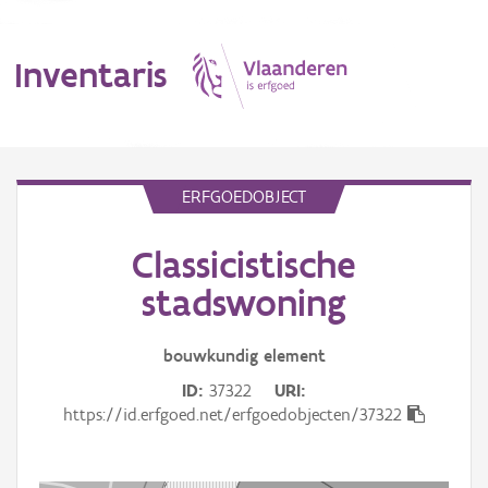
Inventaris
MENU
ERFGOEDOBJECT
Classicistische
Erfgoedobject
stadswoning
Aanduidingsobject
bouwkundig
element
Waarneming
ID
37322
URI
Thema
https://id.erfgoed.net/erfgoedobjecten/37322
Gebeurtenis