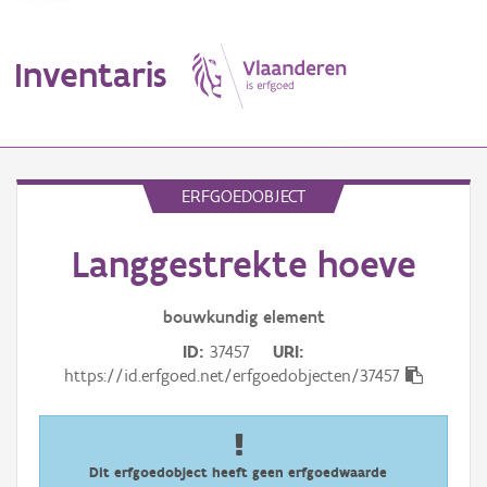
Inventaris
MENU
ERFGOEDOBJECT
Langgestrekte hoeve
Erfgoedobject
Aanduidingsobject
bouwkundig
element
ID
37457
URI
Waarneming
https://id.erfgoed.net/erfgoedobjecten/37457
Thema
Gebeurtenis
Dit erfgoedobject heeft geen erfgoedwaarde