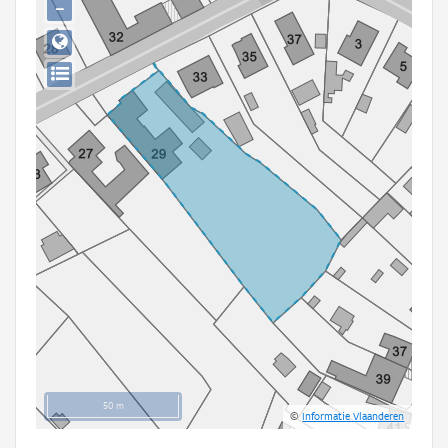
−
Persoon of collectief
Downloads
Hergebruik
Aanmelden
50 m
©
Informatie Vlaanderen