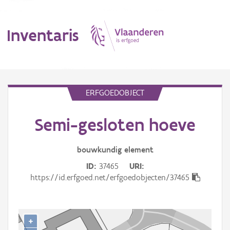
Inventaris
MENU
ERFGOEDOBJECT
Semi-gesloten hoeve
Erfgoedobject
Aanduidingsobject
bouwkundig
element
ID
37465
URI
Waarneming
https://id.erfgoed.net/erfgoedobjecten/37465
Thema
Gebeurtenis
+