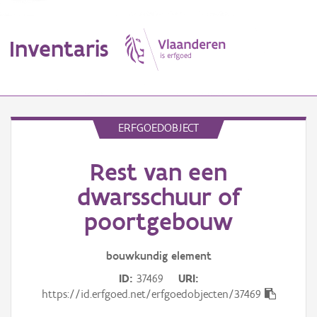
Inventaris
MENU
ERFGOEDOBJECT
Rest van een
Erfgoedobject
dwarsschuur of
Aanduidingsobject
poortgebouw
Waarneming
bouwkundig
element
Thema
ID
37469
URI
https://id.erfgoed.net/erfgoedobjecten/37469
Gebeurtenis