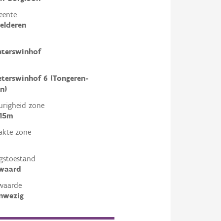
eente
nelderen
eterswinhof
eterswinhof 6 (Tongeren-
n)
righeid zone
 15m
akte zone
gstoestand
ewaard
waarde
nwezig