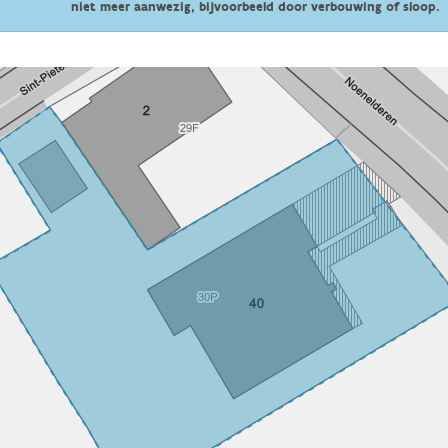
niet meer aanwezig, bijvoorbeeld door verbouwing of sloop.