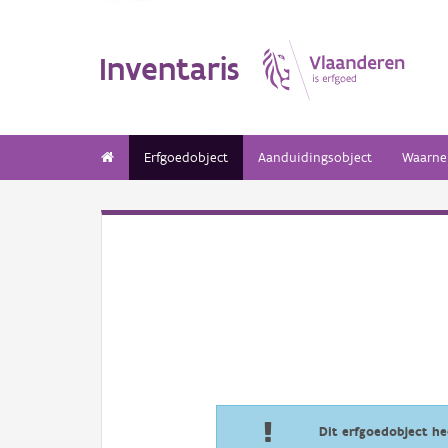
Inventaris
Erfgoedobject
Aanduidingsobject
Waarne
Dit erfgoedobject h