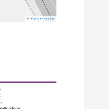
©
Informatie Vlaanderen
e
g
te
en-Borgloon