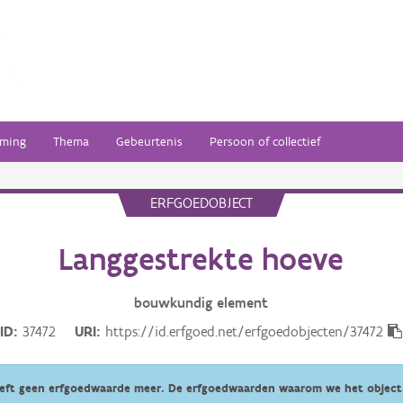
ming
Thema
Gebeurtenis
Persoon of collectief
ERFGOEDOBJECT
Langgestrekte hoeve
bouwkundig
element
ID
37472
URI
https://id.erfgoed.net/erfgoedobjecten/37472
eeft geen erfgoedwaarde meer. De erfgoedwaarden waarom we het object 