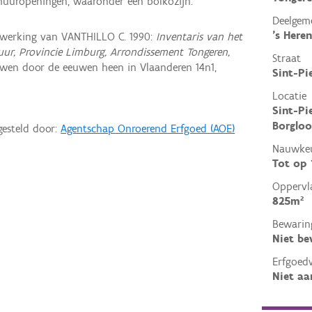
 muuropeningen, waaronder een bolkozijn.
Deelgem
's Here
werking van VANTHILLO C. 1990:
Inventaris van het
tuur, Provincie Limburg, Arrondissement Tongeren,
Straat
uwen door de eeuwen heen in Vlaanderen 14n1,
Sint-Pi
Locatie
Sint-Pi
Borgloo
gesteld door:
Agentschap Onroerend Erfgoed (AOE)
Nauwkeu
Tot op
Oppervl
825m²
Bewarin
Niet b
Erfgoed
Niet aa