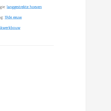
gie:
langgestrekte hoeven
ng:
19de eeuw
akwerkbouw