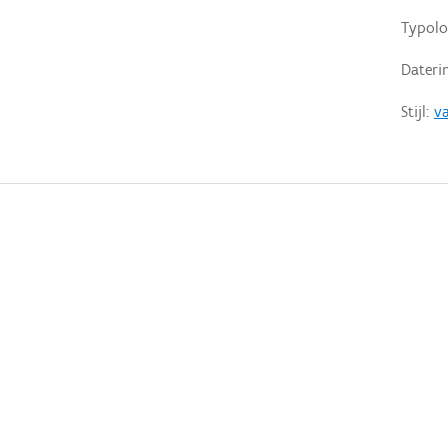
Typolo
Dateri
Stijl:
v