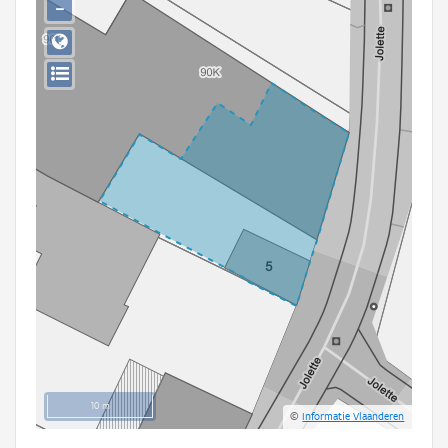
−
Persoon of collectief
Downloads
Hergebruik
Aanmelden
10 m
©
Informatie Vlaanderen