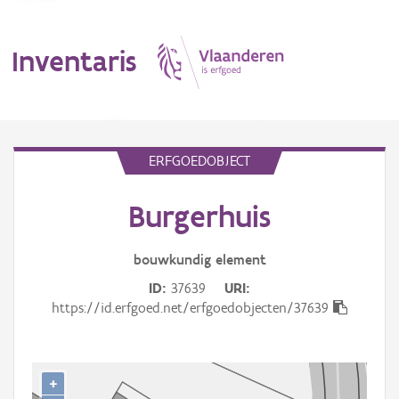
Inventaris
MENU
ERFGOEDOBJECT
Burgerhuis
Erfgoedobject
Aanduidingsobject
bouwkundig
element
ID
37639
URI
Waarneming
https://id.erfgoed.net/erfgoedobjecten/37639
Thema
Gebeurtenis
+