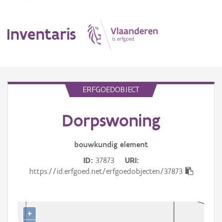
Inventaris
MENU
ERFGOEDOBJECT
Dorpswoning
Erfgoedobject
Aanduidingsobject
bouwkundig
element
ID
37873
URI
Waarneming
https://id.erfgoed.net/erfgoedobjecten/37873
Thema
Gebeurtenis
+