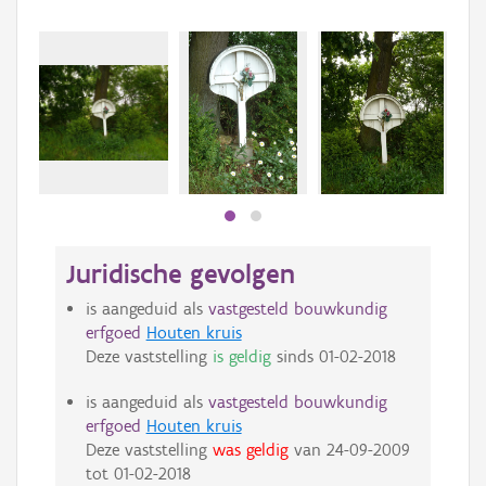
Beki
bee
bee
Juridische gevolgen
is aangeduid als
vastgesteld bouwkundig
erfgoed
Houten kruis
Deze vaststelling
is geldig
sinds
01-02-2018
is aangeduid als
vastgesteld bouwkundig
erfgoed
Houten kruis
Deze vaststelling
was geldig
van
24-09-2009
tot
01-02-2018