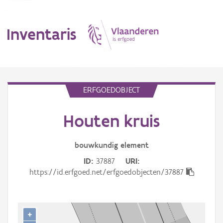
Inventaris
MENU
ERFGOEDOBJECT
Houten kruis
Erfgoedobject
Aanduidingsobject
bouwkundig
element
ID
37887
URI
Waarneming
https://id.erfgoed.net/erfgoedobjecten/37887
Thema
Gebeurtenis
+