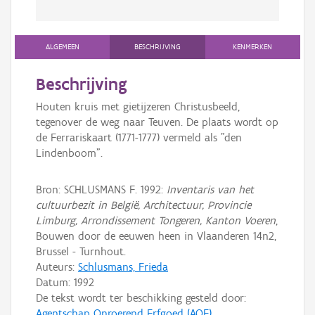
ALGEMEEN
BESCHRIJVING
KENMERKEN
Beschrijving
Houten kruis met gietijzeren Christusbeeld,
tegenover de weg naar Teuven. De plaats wordt op
de Ferrariskaart (1771-1777) vermeld als "den
Lindenboom".
Bron: SCHLUSMANS F. 1992:
Inventaris van het
cultuurbezit in België, Architectuur, Provincie
Limburg, Arrondissement Tongeren, Kanton Voeren
,
Bouwen door de eeuwen heen in Vlaanderen 14n2,
Brussel - Turnhout.
Auteurs:
Schlusmans, Frieda
Datum:
1992
De tekst wordt ter beschikking gesteld door:
Agentschap Onroerend Erfgoed (AOE)