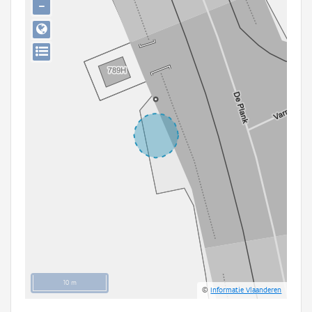
−
Persoon of collectief
Downloads
Hergebruik
Aanmelden
10 m
©
Informatie Vlaanderen