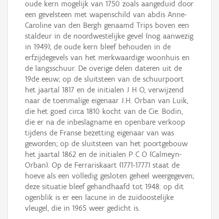
oude kern mogelijk van 1750 zoals aangeduid door
een gevelsteen met wapenschild van abdis Anne-
Caroline van den Bergh genaamd Trips boven een
staldeur in de noordwestelijke gevel (nog aanwezig
in 1949); de oude kern bleef behouden in de
erfzijdegevels van het merkwaardige woonhuis en
de langsschuur. De overige delen dateren uit de
19de eeuw; op de sluitsteen van de schuurpoort
het jaartal 1817 en de initialen J H O, verwijzend
naar de toenmalige eigenaar J.H. Orban van Luik,
die het goed circa 1810 kocht van de Cie. Bodin,
die er na de inbeslagname en openbare verkoop
tijdens de Franse bezetting eigenaar van was
geworden; op de sluitsteen van het poortgebouw
het jaartal 1862 en de initialen P C O (Calmeyn-
Orban). Op de Ferrariskaart (1771-1777) staat de
hoeve als een volledig gesloten geheel weergegeven;
deze situatie bleef gehandhaafd tot 1948: op dit
ogenblik is er een lacune in de zuidoostelijke
vleugel, die in 1965 weer gedicht is.