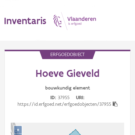
Inventaris
MENU
ERFGOEDOBJECT
Hoeve Gieveld
Erfgoedobject
Aanduidingsobject
bouwkundig
element
ID
37955
URI
Waarneming
https://id.erfgoed.net/erfgoedobjecten/37955
Thema
Gebeurtenis
+