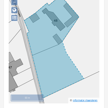
−
Persoon of collectief
Downloads
Hergebruik
Aanmelden
50 m
©
Informatie Vlaanderen