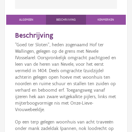
ALGEMEEN
BESCHRIJVING
KENMERKEN
Beschrijving
"Goed ter Sloten", heden zogenaamd Hof ter
Wallingen, gelegen op de grens met Nevele
(Vosselare). Oorspronkelijk omgracht pachtgoed en
leen van de heren van Nevele, voor het eerst
vermeld in 1404. Deels omgrachte (zuidzijde)
achterin gelegen open hoeve met woonhuis ten
noorden en ruime schuur en stallen ten zuiden op
verhard en beboomd erf. Toegangsweg vanaf
ijzeren hek aan zware witgekalkte pijlers, links met
mijterboogvormige nis met Onze-Lieve-
Vrouwebeeldje.
Op een terp gelegen woonhuis van acht traveeën
onder mank zadeldak (pannen, nok loodrecht op