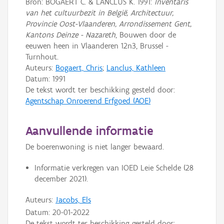
Bron: BOGAERT C. & LANCLUS K. 1991:
Inventaris
van het cultuurbezit in België, Architectuur,
Provincie Oost-Vlaanderen, Arrondissement Gent,
Kantons Deinze - Nazareth
, Bouwen door de
eeuwen heen in Vlaanderen 12n3, Brussel -
Turnhout.
Auteurs:
Bogaert, Chris
;
Lanclus, Kathleen
Datum:
1991
De tekst wordt ter beschikking gesteld door:
Agentschap Onroerend Erfgoed (AOE)
Aanvullende informatie
De boerenwoning is niet langer bewaard.
Informatie verkregen van IOED Leie Schelde (28
december 2021).
Auteurs:
Jacobs, Els
Datum:
20-01-2022
De tekst wordt ter beschikking gesteld door: