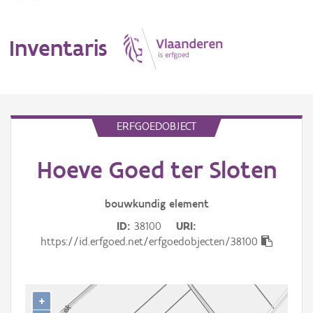
Inventaris
MENU
ERFGOEDOBJECT
Hoeve Goed ter Sloten
Erfgoedobject
Aanduidingsobject
bouwkundig
element
ID
38100
URI
Waarneming
https://id.erfgoed.net/erfgoedobjecten/38100
Thema
Gebeurtenis
+