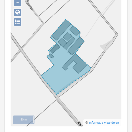
−
Persoon of collectief
Downloads
Hergebruik
Aanmelden
50 m
©
Informatie Vlaanderen