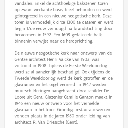
vandalen. Enkel de achthoekige bakstenen toren
op zware vierkante basis, bleef behouden en werd
geïntegreerd in een nieuwe neogotische kerk. Deze
toren is vermoedelijk circa 1300 te dateren en werd
begin 17de eeuw verhoogd na brandstichting door
hervormers in 1592. Een 1609 gedateerde balk
binnenin verwijst naar de heroprichting.
De nieuwe neogotische kerk naar ontwerp van de
Gentse architect Henri Valcke van 1903, was
voltooid in 1908. Tijdens de Eerste Wereldoorlog
werd ze al aanzienlijk beschadigd. Ook tijdens de
Tweede Wereldoorlog werd de kerk getroffen en de
glasramen en het orgel vernield. In 1942 werden
muurschilderingen aangebracht door schilder De
Loore uit Gent. Glazenier Camille Ganton maakt in
1946 een nieuw ontwerp voor het vernielde
glasraam in het koor. Grondige restauratiewerken
vonden plaats in de jaren 1960 onder leiding van
architect R. Van Driessche (Gent).