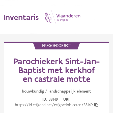
Inventaris
MENU
ERFGOEDOBJECT
Parochiekerk Sint-Jan-
Erfgoedobject
Baptist met kerkhof
Aanduidingsobject
en castrale motte
Waarneming
bouwkundig
/
landschappelijk
element
Thema
ID
38149
URI
https://id.erfgoed.net/erfgoedobjecten/38149
Gebeurtenis