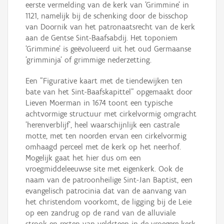
eerste vermelding van de kerk van 'Grimmine' in
1121, namelijk bij de schenking door de bisschop
van Doornik van het patronaatsrecht van de kerk
aan de Gentse Sint-Baafsabdij. Het toponiem
'Grimmine' is geëvolueerd uit het oud Germaanse
'grimminja' of grimmige nederzetting.
Een "Figurative kaart met de tiendewijken ten
bate van het Sint-Baafskapittel" opgemaakt door
Lieven Moerman in 1674 toont een typische
achtvormige structuur met cirkelvormig omgracht
'herenverblijf', heel waarschijnlijk een castrale
motte, met ten noorden ervan een cirkelvormig
omhaagd perceel met de kerk op het neerhof.
Mogelijk gaat het hier dus om een
vroegmiddeleeuwse site met eigenkerk. Ook de
naam van de patroonheilige Sint-Jan Baptist, een
evangelisch patrocinia dat van de aanvang van
het christendom voorkomt, de ligging bij de Leie
op een zandrug op de rand van de alluviale
strook en resten van veldsteen in de vroegere kerk