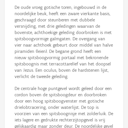
De oude vroeg gotische toren, ingebouwd in de
noordelijke beuk, heeft een zware vierkante basis,
geschraagd door steunberen met dubbele
versnijding, met drie geledingen waarvan de
bovenste, achthoekige geleding doorbroken is met
spitsboogvormige galmgaten. De overgang van
vier naar achthoek gebeurt door middel van halve
piramiden (leien). De begane grond heeft een
nieuw spitsboogvormig portaal met bekronende
spitsboognis met terracottarelïef van het doopsel
van Jezus. Een oculus, boven de hardstenen lijst,
verlicht de tweede geleding.
De centrale hoge puntgevel wordt geleed door een
cordon boven de spitsboogdeur en doorbroken
door een hoog spitsboogvenster met gotische
drielobtracering, onder waterlijst. De top is
voorzien van een spitsboognisje met zolderluik. De
iets lagere en gedrukte rechterzijtopgevel is vrij
gelijkaardig maar zonder deur. De noordelijke gevel