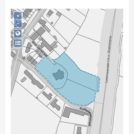
Persoon of collectief
+
Downloads
−
Hergebruik
Aanmelden