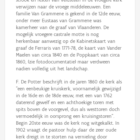
verwijzen naar de vroege middeleeuwen. Een
familie Van Grammene is gekend in de 12de eeuw,
onder meer Eustaas van Grammene was
kamerheer van de graaf van Vlaanderen. De
mogelijk vroegere castrale motte is nog
herkenbaar aanwezig op de Kabinetskaart van
graaf de Ferraris van 1771-78, de kaart van Vander
Maelen van circa 1840 en de Poppkaart van circa
1860, (zie fotodocumentatie) maar verdween
nadien volledig uit het landschap.
F. De Potter beschrijft in de jaren 1860 de kerk als
"een eenbeukige kruiskerk, voornamelijk gewijzigd
in de 16de en de 18de eeuw, met een van 1762
daterend gewelf en een achthoekige toren met
spits boven de voorgevel, dus als westtoren doch
vermoedelijk in oorsprong een kruisingstoren".
Begin 20ste eeuw was de kerk nog witgekalkt. In
1902 vraagt de pastoor hulp daar de zeer oude
kerk dreigt in te storten na vernieling door