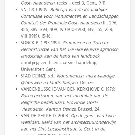
Oost-Vlaanderen
, reeks I, deel 3, Gent, 9-11.
S.N. 1901-1909:
Bulletijn van de Koninklijke
Commissie voor Monumenten en Landschappen.
Comiteit der Provincie Oost-Vlaanderen
III, 296,
356, 389, 393, 409; IV (1910-1918), 139, 155, 258;
VIII (1919), 15-16.
SONCK B. 1993-1994:
Grammene en Gottem;
Reconstructie van het 17e -18e eeuwse agrarisch
landschap, aan de hand van landboek
,
onuitgegeven licentiaatsverhandeling,
Universiteit Gent.
STAD DEINZE s.d.:
Monumenten, merkwaardige
gebouwen en landschappen
, Deinze.
VANDENBUSSCHE-VAN DEN KERKHOVE C. 1976:
Fotorepertorium van het meubilair van de
Belgische bedehuizen, Provincie Oost-
Vlaanderen, Kanton Deinze
, Brussel, 24.
VAN DE PERRE D. 2003:
Op de grens van twee
werelden, Beeld van het architectuuronderwijs
aan het Sint-Lucasinstituut te Gent in de