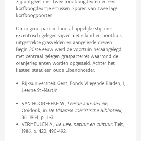
zijpuntgevel met twee rondboogdeuren en een
korfboogdeurtje ertussen. Sporen van twee lage
korfboogpoorten.
Omringend park in landschappelijke stijl met
excentrisch gelegen vijver met eiland en boothuis,
uitgestrekte grasvelden en aangelegde dreven.
Begin 20ste eeuw werd de voortuin heraangelegd
met centraal gelegen grasparterres waarrond de
oranjerieplanten worden opgesteld. Achter het
kasteel staat een oude Libanonceder.
Rijksuniversiteit Gent, Fonds Vliegende Bladen, I,
Leerne St.-Martin.
VAN HOOREBEKE W.,
Leerne aan-de-Leie,
Ooidonk, in
De Vlaamse Toeristische Biblioteek
,
36, 1964, p. 1 -3.
VERMEULEN A.,
De Leie, natuur en cultuur,
Tielt,
1986, p. 422, 490-492.