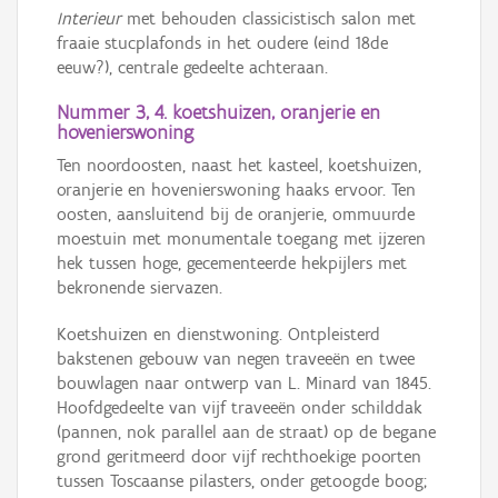
Interieur
met behouden classicistisch salon met
fraaie stucplafonds in het oudere (eind 18de
eeuw?), centrale gedeelte achteraan.
Nummer 3, 4. koetshuizen, oranjerie en
hovenierswoning
Ten noordoosten, naast het kasteel, koetshuizen,
oranjerie en hovenierswoning haaks ervoor. Ten
oosten, aansluitend bij de oranjerie, ommuurde
moestuin met monumentale toegang met ijzeren
hek tussen hoge, gecementeerde hekpijlers met
bekronende siervazen.
Koetshuizen en dienstwoning. Ontpleisterd
bakstenen gebouw van negen traveeën en twee
bouwlagen naar ontwerp van L. Minard van 1845.
Hoofdgedeelte van vijf traveeën onder schilddak
(pannen, nok parallel aan de straat) op de begane
grond geritmeerd door vijf rechthoekige poorten
tussen Toscaanse pilasters, onder getoogde boog;