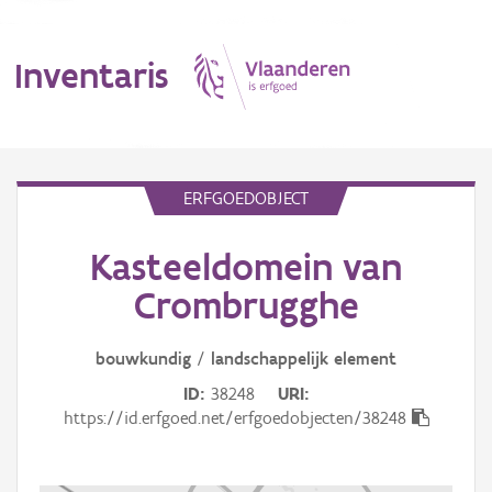
Inventaris
MENU
ERFGOEDOBJECT
Kasteeldomein van
Erfgoedobject
Crombrugghe
Aanduidingsobject
bouwkundig
/
landschappelijk
element
Waarneming
ID
38248
URI
Thema
https://id.erfgoed.net/erfgoedobjecten/38248
Gebeurtenis