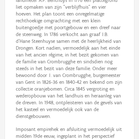
landmeter A.F. Benthuys in 1776 een plattegrond
liet opmaken van zijn "verblijfhuis" en vier
hoeven. Het plan toont een onregelmatige
rechthoekige omgrachting met een klein
buitengoedje met poortgebouw en een dreef naar
de steenweg. In 1786 verkocht aan graaf J.B.
d'Hane Steenhuyse samen met de heerlijkheid van
Drongen. Kort nadien, vermoedelijk aan het einde
van het ancien régime, in het bezit gekomen van
de familie van Crombrugghe en sindsdien nog
steeds in het bezit van deze familie. Onder meer
bewoond door J. van Crombrugghe, burgemeester
van Gent in 1826-36 en 1840-42 en bekend om zijn
collectie oranjebomen. Circa 1845 vergroting en
wederopbouw van het landhuis en heraanleg van
de dreven. In 1948, ontpleisteren van de gevels van
het kasteel en vermoedelijk ook van de
dienstgebouwen.
Imposant empirehek en afsluiting vermoedelijk uit
midden 19de eeuw, ingeplant in het perspectief