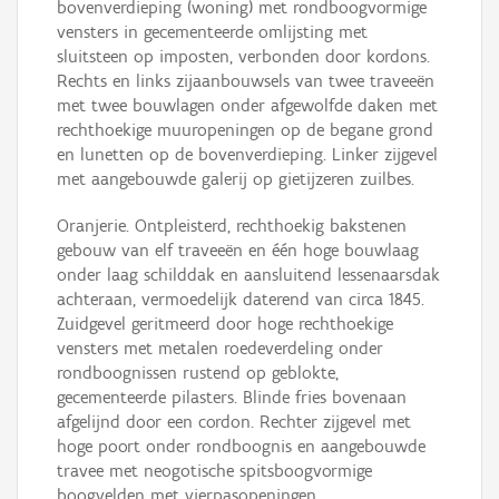
bovenverdieping (woning) met rondboogvormige
vensters in gecementeerde omlijsting met
sluitsteen op imposten, verbonden door kordons.
Rechts en links zijaanbouwsels van twee traveeën
met twee bouwlagen onder afgewolfde daken met
rechthoekige muuropeningen op de begane grond
en lunetten op de bovenverdieping. Linker zijgevel
met aangebouwde galerij op gietijzeren zuilbes.
Oranjerie. Ontpleisterd, rechthoekig bakstenen
gebouw van elf traveeën en één hoge bouwlaag
onder laag schilddak en aansluitend lessenaarsdak
achteraan, vermoedelijk daterend van circa 1845.
Zuidgevel geritmeerd door hoge rechthoekige
vensters met metalen roedeverdeling onder
rondboognissen rustend op geblokte,
gecementeerde pilasters. Blinde fries bovenaan
afgelijnd door een cordon. Rechter zijgevel met
hoge poort onder rondboognis en aangebouwde
travee met neogotische spitsboogvormige
boogvelden met vierpasopeningen.