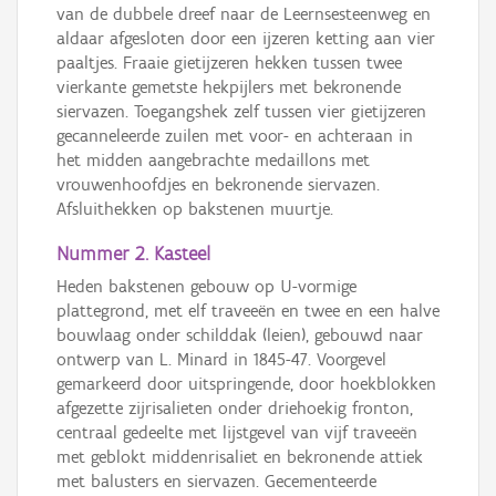
van de dubbele dreef naar de Leernsesteenweg en
aldaar afgesloten door een ijzeren ketting aan vier
paaltjes. Fraaie gietijzeren hekken tussen twee
vierkante gemetste hekpijlers met bekronende
siervazen. Toegangshek zelf tussen vier gietijzeren
gecanneleerde zuilen met voor- en achteraan in
het midden aangebrachte medaillons met
vrouwenhoofdjes en bekronende siervazen.
Afsluithekken op bakstenen muurtje.
Nummer 2. Kasteel
Heden bakstenen gebouw op U-vormige
plattegrond, met elf traveeën en twee en een halve
bouwlaag onder schilddak (leien), gebouwd naar
ontwerp van L. Minard in 1845-47. Voorgevel
gemarkeerd door uitspringende, door hoekblokken
afgezette zijrisalieten onder driehoekig fronton,
centraal gedeelte met lijstgevel van vijf traveeën
met geblokt middenrisaliet en bekronende attiek
met balusters en siervazen. Gecementeerde