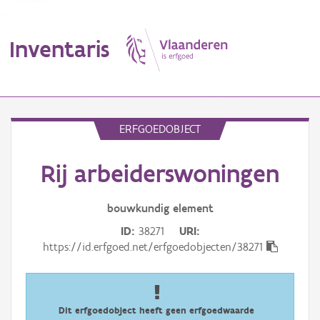
Inventaris
MENU
ERFGOEDOBJECT
Rij arbeiderswoningen
Erfgoedobject
Aanduidingsobject
bouwkundig
element
ID
38271
URI
Waarneming
https://id.erfgoed.net/erfgoedobjecten/38271
Thema
Gebeurtenis
Dit erfgoedobject heeft geen erfgoedwaarde