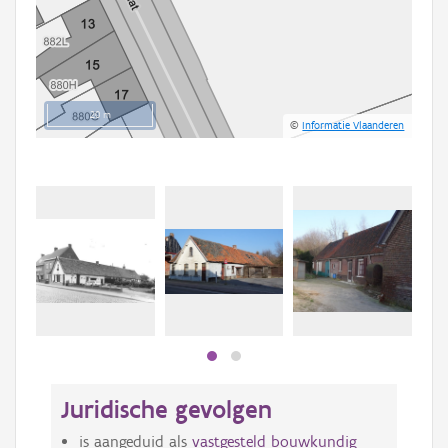
20 m
©
Informatie Vlaanderen
Beki
bee
bee
Juridische gevolgen
is aangeduid als
vastgesteld bouwkundig