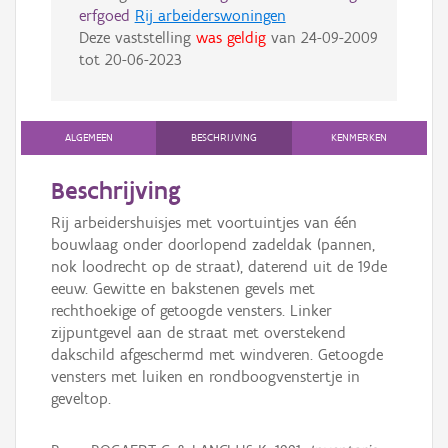
erfgoed
Rij arbeiderswoningen
Deze vaststelling
was geldig
van
24-09-2009
tot
20-06-2023
ALGEMEEN
BESCHRIJVING
KENMERKEN
Beschrijving
Rij arbeidershuisjes met voortuintjes van één
bouwlaag onder doorlopend zadeldak (pannen,
nok loodrecht op de straat), daterend uit de 19de
eeuw. Gewitte en bakstenen gevels met
rechthoekige of getoogde vensters. Linker
zijpuntgevel aan de straat met overstekend
dakschild afgeschermd met windveren. Getoogde
vensters met luiken en rondboogvenstertje in
geveltop.