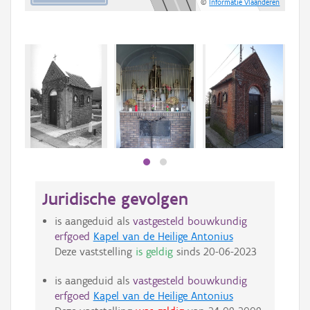
©
Informatie Vlaanderen
Beki
bee
bee
Juridische gevolgen
is aangeduid als
vastgesteld bouwkundig
erfgoed
Kapel van de Heilige Antonius
Deze vaststelling
is geldig
sinds
20-06-2023
is aangeduid als
vastgesteld bouwkundig
erfgoed
Kapel van de Heilige Antonius