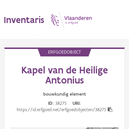
Inventaris
MENU
ERFGOEDOBJECT
Kapel van de Heilige
Erfgoedobject
Antonius
Aanduidingsobject
bouwkundig
element
Waarneming
ID
38275
URI
Thema
https://id.erfgoed.net/erfgoedobjecten/38275
Gebeurtenis