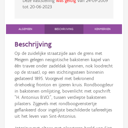
Deze vaststelling
was geldig
van
24-09-2009
tot
20-06-2023
ALGEMEEN
BESCHRIJVING
KENMERKEN
Beschrijving
Op de zuidelijke straatzijde aan de grens met
Meigem gelegen neogotische bakstenen kapel van
één travee onder zadeldak (pannen, nok loodrecht
op de straat), op een stichtingssteen binnenin
gedateerd 1895. Voorgevel met bekronend
driehoekig fronton en ijzeren kruis. Rondboogdeur
in bakstenen omlijsting, bovenlicht met opschrift
"H. Antonius B.V.O.", tussen verdiepte bakstenen
pilasters. Zijgevels met rondboogvenstertje
geflankeerd door ingelijste beschilderde tafereeltjes
uit het leven van Sint-Antonius.