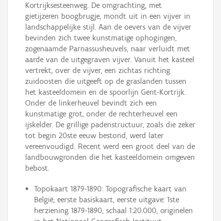
Kortrijksesteenweg. De omgrachting, met
gietijzeren boogbrugje, mondt uit in een vijver in
landschappelijke stijl. Aan de oevers van de vijver
bevinden zich twee kunstmatige ophogingen,
zogenaamde Parnassusheuvels, naar verluidt met
aarde van de uitgegraven vijver. Vanuit het kasteel
vertrekt, over de vijver, een zichtas richting
zuidoosten die uitgeeft op de graslanden tussen
het kasteeldomein en de spoorlijn Gent-Kortrijk.
Onder de linkerheuvel bevindt zich een
kunstmatige grot, onder de rechterheuvel een
ijskelder. De grillige padenstructuur, zoals die zeker
tot begin 20ste eeuw bestond, werd later
vereenvoudigd. Recent werd een groot deel van de
landbouwgronden die het kasteeldomein omgeven
bebost.
Topokaart 1879-1890: Topografische kaart van
België, eerste basiskaart, eerste uitgave: 1ste
herziening 1879-1890, schaal 1:20.000, originelen