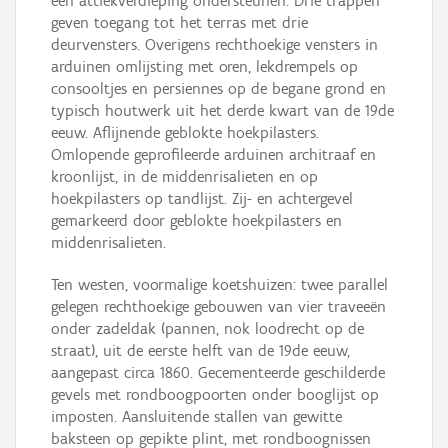
een attiekverdieping ondersteunen. Drie trappen
geven toegang tot het terras met drie
deurvensters. Overigens rechthoekige vensters in
arduinen omlijsting met oren, lekdrempels op
consooltjes en persiennes op de begane grond en
typisch houtwerk uit het derde kwart van de 19de
eeuw. Aflijnende geblokte hoekpilasters.
Omlopende geprofileerde arduinen architraaf en
kroonlijst, in de middenrisalieten en op
hoekpilasters op tandlijst. Zij- en achtergevel
gemarkeerd door geblokte hoekpilasters en
middenrisalieten.
Ten westen, voormalige koetshuizen: twee parallel
gelegen rechthoekige gebouwen van vier traveeën
onder zadeldak (pannen, nok loodrecht op de
straat), uit de eerste helft van de 19de eeuw,
aangepast circa 1860. Gecementeerde geschilderde
gevels met rondboogpoorten onder booglijst op
imposten. Aansluitende stallen van gewitte
baksteen op gepikte plint, met rondboognissen