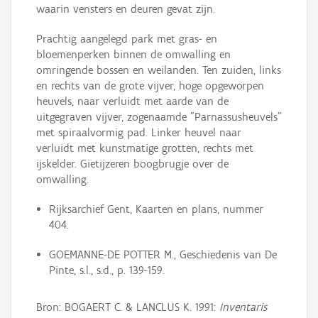
waarin vensters en deuren gevat zijn.
Prachtig aangelegd park met gras- en
bloemenperken binnen de omwalling en
omringende bossen en weilanden. Ten zuiden, links
en rechts van de grote vijver, hoge opgeworpen
heuvels, naar verluidt met aarde van de
uitgegraven vijver, zogenaamde "Parnassusheuvels"
met spiraalvormig pad. Linker heuvel naar
verluidt met kunstmatige grotten, rechts met
ijskelder. Gietijzeren boogbrugje over de
omwalling.
Rijksarchief Gent, Kaarten en plans, nummer
404.
GOEMANNE-DE POTTER M., Geschiedenis van De
Pinte, s.l., s.d., p. 139-159.
Bron: BOGAERT C. & LANCLUS K. 1991:
Inventaris