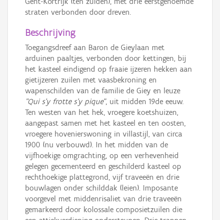
Gent-Kortrijk (ten zuiden), met drie eerstgenoemde
straten verbonden door dreven.
Beschrijving
Toegangsdreef aan Baron de Gieylaan met
arduinen paaltjes, verbonden door kettingen, bij
het kasteel eindigend op fraaie ijzeren hekken aan
gietijzeren zuilen met vaasbekroning en
wapenschilden van de familie de Giey en leuze
"Qui s'y frotte s'y pique"
, uit midden 19de eeuw.
Ten westen van het hek, vroegere koetshuizen,
aangepast samen met het kasteel en ten oosten,
vroegere hovenierswoning in villastijl, van circa
1900 (nu verbouwd). In het midden van de
vijfhoekige omgrachting, op een verhevenheid
gelegen gecementeerd en geschilderd kasteel op
rechthoekige plattegrond, vijf traveeën en drie
bouwlagen onder schilddak (leien). Imposante
voorgevel met middenrisaliet van drie traveeën
gemarkeerd door kolossale composietzuilen die