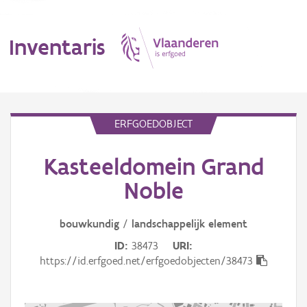
Inventaris
MENU
ERFGOEDOBJECT
Kasteeldomein Grand
Erfgoedobject
Noble
Aanduidingsobject
bouwkundig
/
landschappelijk
element
Waarneming
ID
38473
URI
Thema
https://id.erfgoed.net/erfgoedobjecten/38473
Gebeurtenis