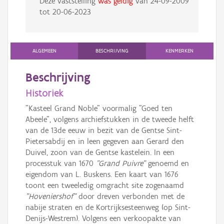
Deze vaststelling
was geldig
van
24-09-2009
tot
20-06-2023
ALGEMEEN
BESCHRIJVING
KENMERKEN
Beschrijving
Historiek
"Kasteel Grand Noble" voormalig "Goed ten
Abeele", volgens archiefstukken in de tweede helft
van de 13de eeuw in bezit van de Gentse Sint-
Pietersabdij en in leen gegeven aan Gerard den
Duivel, zoon van de Gentse kastelein. In een
processtuk van 1670
"Grand Puivre"
genoemd en
eigendom van L. Buskens. Een kaart van 1676
toont een tweeledig omgracht site zogenaamd
"Hoveniershof"
door dreven verbonden met de
nabije straten en de Kortrijksesteenweg (op Sint-
Denijs-Westrem). Volgens een verkoopakte van