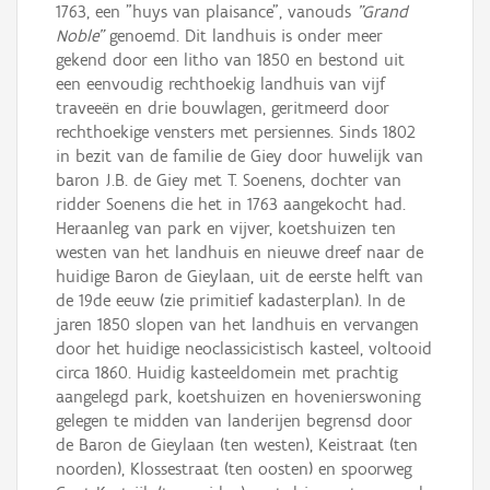
1763, een "huys van plaisance", vanouds
"Grand
Noble"
genoemd. Dit landhuis is onder meer
gekend door een litho van 1850 en bestond uit
een eenvoudig rechthoekig landhuis van vijf
traveeën en drie bouwlagen, geritmeerd door
rechthoekige vensters met persiennes. Sinds 1802
in bezit van de familie de Giey door huwelijk van
baron J.B. de Giey met T. Soenens, dochter van
ridder Soenens die het in 1763 aangekocht had.
Heraanleg van park en vijver, koetshuizen ten
westen van het landhuis en nieuwe dreef naar de
huidige Baron de Gieylaan, uit de eerste helft van
de 19de eeuw (zie primitief kadasterplan). In de
jaren 1850 slopen van het landhuis en vervangen
door het huidige neoclassicistisch kasteel, voltooid
circa 1860. Huidig kasteeldomein met prachtig
aangelegd park, koetshuizen en hovenierswoning
gelegen te midden van landerijen begrensd door
de Baron de Gieylaan (ten westen), Keistraat (ten
noorden), Klossestraat (ten oosten) en spoorweg