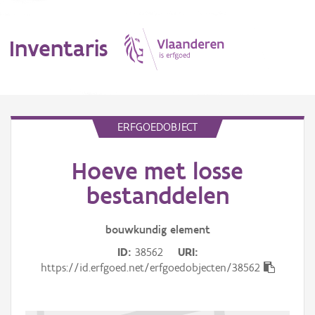
Inventaris
MENU
ERFGOEDOBJECT
Hoeve met losse
Erfgoedobject
bestanddelen
Aanduidingsobject
bouwkundig
element
Waarneming
ID
38562
URI
Thema
https://id.erfgoed.net/erfgoedobjecten/38562
Gebeurtenis