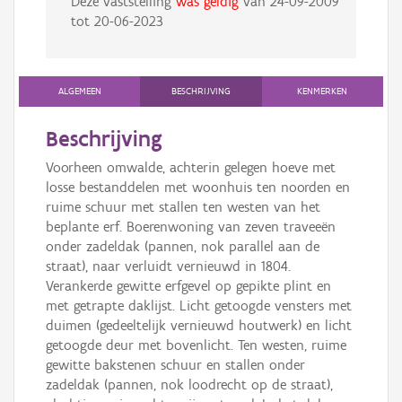
Deze vaststelling
was geldig
van
24-09-2009
tot
20-06-2023
ALGEMEEN
BESCHRIJVING
KENMERKEN
Beschrijving
Voorheen omwalde, achterin gelegen hoeve met
losse bestanddelen met woonhuis ten noorden en
ruime schuur met stallen ten westen van het
beplante erf. Boerenwoning van zeven traveeën
onder zadeldak (pannen, nok parallel aan de
straat), naar verluidt vernieuwd in 1804.
Verankerde gewitte erfgevel op gepikte plint en
met getrapte daklijst. Licht getoogde vensters met
duimen (gedeeltelijk vernieuwd houtwerk) en licht
getoogde deur met bovenlicht. Ten westen, ruime
gewitte bakstenen schuur en stallen onder
zadeldak (pannen, nok loodrecht op de straat),