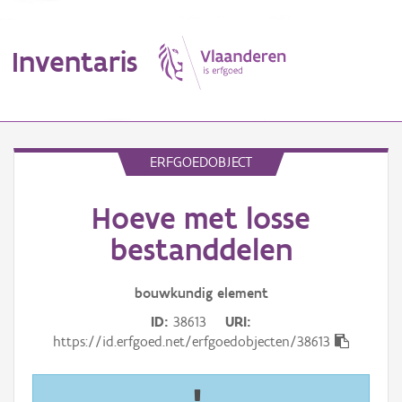
Inventaris
MENU
ERFGOEDOBJECT
Hoeve met losse
Erfgoedobject
bestanddelen
Aanduidingsobject
bouwkundig
element
Waarneming
ID
38613
URI
Thema
https://id.erfgoed.net/erfgoedobjecten/38613
Gebeurtenis