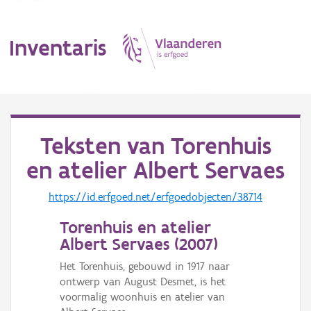
Inventaris
MENU
Teksten van
Torenhuis
en atelier Albert Servaes
Erfgoedobject
https://id.erfgoed.net/erfgoedobjecten/38714
Aanduidingsobject
Torenhuis en atelier
Waarneming
Albert Servaes (
2007
)
Thema
Het Torenhuis, gebouwd in 1917 naar
ontwerp van August Desmet, is het
Gebeurtenis
voormalig woonhuis en atelier van