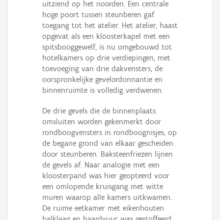
uitziend op het noorden. Een centrale
hoge poort tussen steunberen gaf
toegang tot het atelier. Het atelier, haast
opgevat als een kloosterkapel met een
spitsbooggewelf, is nu omgebouwd tot
hotelkamers op drie verdiepingen, met
toevoeging van drie dakvensters, de
oorspronkelijke gevelordonnantie en
binnenruimte is volledig verdwenen.
De drie gevels die de binnenplaats
omsluiten worden gekenmerkt door
rondboogvensters in rondboognisjes, op
de begane grond van elkaar gescheiden
door steunberen. Baksteenfriezen lijnen
de gevels af. Naar analogie met een
kloosterpand was hier geopteerd voor
een omlopende kruisgang met witte
muren waarop alle kamers uitkwamen.
De ruime eetkamer met eikenhouten
balklaag en haardvuur was gestoffeerd