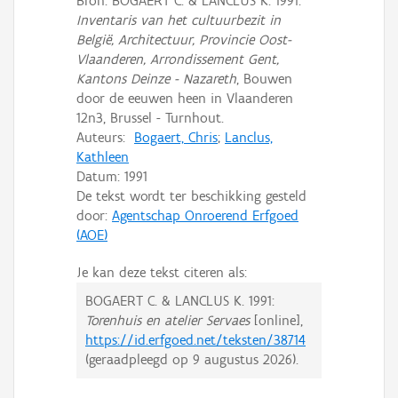
Bron: BOGAERT C. & LANCLUS K. 1991:
Inventaris van het cultuurbezit in
België, Architectuur, Provincie Oost-
Vlaanderen, Arrondissement Gent,
Kantons Deinze - Nazareth
, Bouwen
door de eeuwen heen in Vlaanderen
12n3, Brussel - Turnhout.
Auteurs:
Bogaert, Chris
;
Lanclus,
Kathleen
Datum:
1991
De tekst wordt ter beschikking gesteld
door:
Agentschap Onroerend Erfgoed
(AOE)
Je kan deze tekst citeren als:
BOGAERT C. & LANCLUS K.
1991:
Torenhuis en atelier Servaes
[online],
https://id.erfgoed.net/teksten/38714
(geraadpleegd op
9 augustus 2026
).