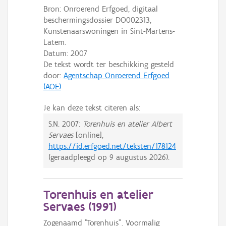
Bron: Onroerend Erfgoed, digitaal
beschermingsdossier DO002313,
Kunstenaarswoningen in Sint-Martens-
Latem.
Datum:
2007
De tekst wordt ter beschikking gesteld
door:
Agentschap Onroerend Erfgoed
(AOE)
Je kan deze tekst citeren als:
S.N.
2007:
Torenhuis en atelier Albert
Servaes
[online],
https://id.erfgoed.net/teksten/178124
(geraadpleegd op
9 augustus 2026
).
Torenhuis en atelier
Servaes (
1991
)
Zogenaamd "Torenhuis". Voormalig