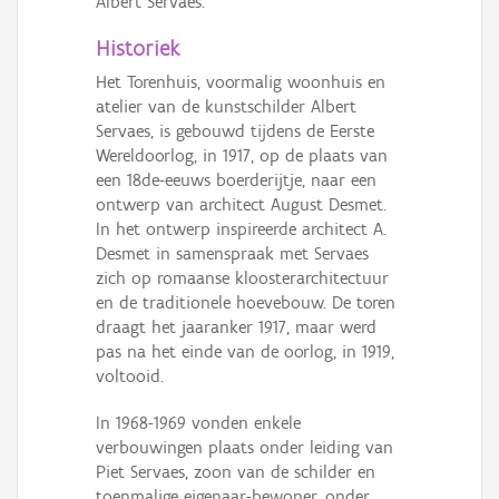
Albert Servaes.
Persoon of collectief
Historiek
Downloads
Het Torenhuis, voormalig woonhuis en
atelier van de kunstschilder Albert
Hergebruik
Servaes, is gebouwd tijdens de Eerste
Wereldoorlog, in 1917, op de plaats van
Aanmelden
een 18de-eeuws boerderijtje, naar een
ontwerp van architect August Desmet.
In het ontwerp inspireerde architect A.
Desmet in samenspraak met Servaes
zich op romaanse kloosterarchitectuur
en de traditionele hoevebouw. De toren
draagt het jaaranker 1917, maar werd
pas na het einde van de oorlog, in 1919,
voltooid.
In 1968-1969 vonden enkele
verbouwingen plaats onder leiding van
Piet Servaes, zoon van de schilder en
toenmalige eigenaar-bewoner, onder