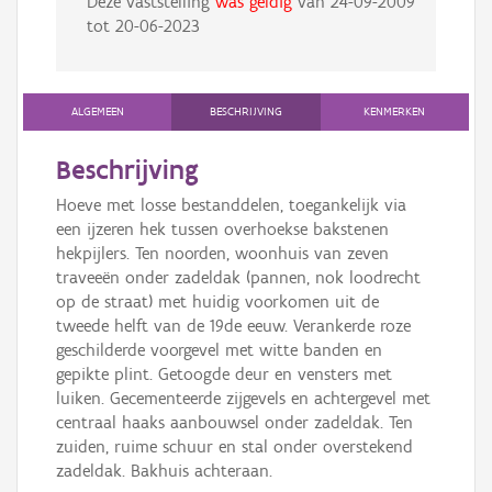
Deze vaststelling
was geldig
van
24-09-2009
tot
20-06-2023
ALGEMEEN
BESCHRIJVING
KENMERKEN
Beschrijving
Hoeve met losse bestanddelen, toegankelijk via
een ijzeren hek tussen overhoekse bakstenen
hekpijlers. Ten noorden, woonhuis van zeven
traveeën onder zadeldak (pannen, nok loodrecht
op de straat) met huidig voorkomen uit de
tweede helft van de 19de eeuw. Verankerde roze
geschilderde voorgevel met witte banden en
gepikte plint. Getoogde deur en vensters met
luiken. Gecementeerde zijgevels en achtergevel met
centraal haaks aanbouwsel onder zadeldak. Ten
zuiden, ruime schuur en stal onder overstekend
zadeldak. Bakhuis achteraan.