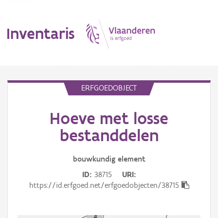
Inventaris
MENU
ERFGOEDOBJECT
Hoeve met losse
Erfgoedobject
bestanddelen
Aanduidingsobject
bouwkundig
element
Waarneming
ID
38715
URI
Thema
https://id.erfgoed.net/erfgoedobjecten/38715
Gebeurtenis