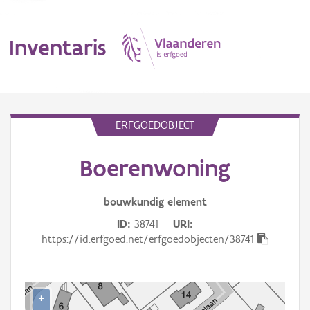
Inventaris
MENU
ERFGOEDOBJECT
Boerenwoning
Erfgoedobject
Aanduidingsobject
bouwkundig
element
ID
38741
URI
Waarneming
https://id.erfgoed.net/erfgoedobjecten/38741
Thema
Gebeurtenis
+