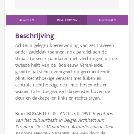
ALGEMEEN
BESCHRIJVING
KENMERKEN
Beschrijving
Achterin gelegen boerenwoning van zes traveeën
onder zadeldak (pannen, nok parallel aan de
straat) tussen zijaandaken met vlechtingen, uit de
tweede helft van de 18de eeuw. Verankerde,
gewitte bakstenen voorgevel op gecementeerde
plint. Rechthoekige vensters met luiken en
centrale rechthoekige deur met bovenlicht en
waaier. Later toegevoegd dakvenster boven de
deur en dakkapellen links en rechts ervan.
Bron: BOGAERT C. & LANCLUS K. 1991:
Inventaris
van het cultuurbezit in België, Architectuur,
Provincie Oost-Vlaanderen, Arrondissement Gent,
Kantons Deinze - Nazareth
, Bouwen door de