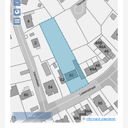
−
Persoon of collectief
Downloads
Hergebruik
Aanmelden
50 m
©
Informatie Vlaanderen