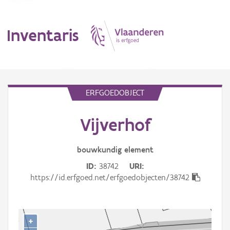
Inventaris
MENU
ERFGOEDOBJECT
Vijverhof
Erfgoedobject
Aanduidingsobject
bouwkundig
element
ID
38742
URI
Waarneming
https://id.erfgoed.net/erfgoedobjecten/38742
Thema
Gebeurtenis
+