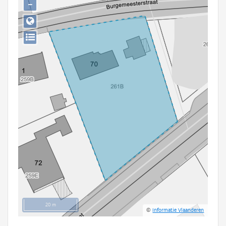
−
Persoon of collectief
Downloads
Hergebruik
Aanmelden
20 m
©
Informatie Vlaanderen