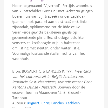
Heden zogenaamd "Vijverhof". Eertijds woonhuis
van kunstschilder Gust De Smet. Achterin gelegen
boerenhuis van vijf traveeën onder zadeldak
(pannen, nok parallel aan de straat) met links
zijaandak, opklimmend tot de 18de eeuw.
Verankerde gewitte bakstenen gevels op
gecementeerde plint. Rechthoekige, beluikte
vensters en korfboogdeurtje in bakstenen
omlijsting met neuten, onder waterlijstje.
Voormalige losstaande stallen rechts van het
woonhuis.
Bron: BOGAERT C. & LANCLUS K. 1991:
Inventaris
van het cultuurbezit in België, Architectuur,
Provincie Oost-Vlaanderen, Arrondissement Gent,
Kantons Deinze - Nazareth
, Bouwen door de
eeuwen heen in Vlaanderen 12n3, Brussel -
Turnhout.
Auteurs:
Bogaert, Chris
;
Lanclus, Kathleen