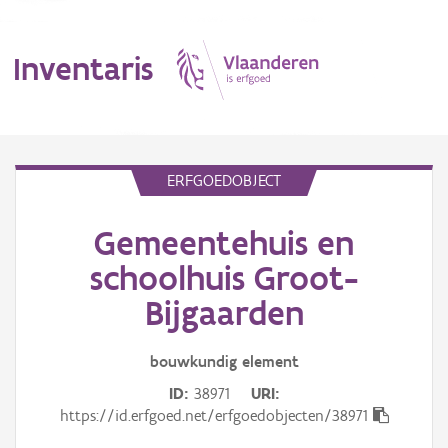
Inventaris
MENU
ERFGOEDOBJECT
Gemeentehuis en
Erfgoedobject
schoolhuis Groot-
Aanduidingsobject
Bijgaarden
Waarneming
bouwkundig
element
Thema
ID
38971
URI
https://id.erfgoed.net/erfgoedobjecten/38971
Gebeurtenis