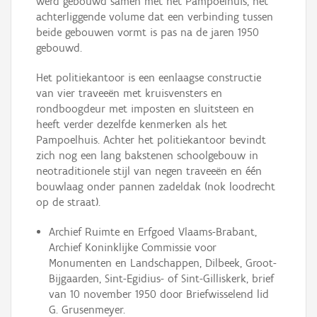
werd gebouwd samen met het Pampoelhuis, het
achterliggende volume dat een verbinding tussen
beide gebouwen vormt is pas na de jaren 1950
gebouwd.
Het politiekantoor is een eenlaagse constructie
van vier traveeën met kruisvensters en
rondboogdeur met imposten en sluitsteen en
heeft verder dezelfde kenmerken als het
Pampoelhuis. Achter het politiekantoor bevindt
zich nog een lang bakstenen schoolgebouw in
neotraditionele stijl van negen traveeën en één
bouwlaag onder pannen zadeldak (nok loodrecht
op de straat).
Archief Ruimte en Erfgoed Vlaams-Brabant,
Archief Koninklijke Commissie voor
Monumenten en Landschappen, Dilbeek, Groot-
Bijgaarden, Sint-Egidius- of Sint-Gilliskerk, brief
van 10 november 1950 door Briefwisselend lid
G. Grusenmeyer.