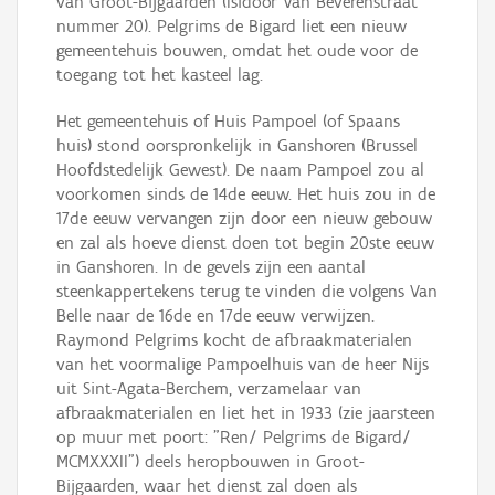
van Groot-Bijgaarden (Isidoor Van Beverenstraat
nummer 20). Pelgrims de Bigard liet een nieuw
gemeentehuis bouwen, omdat het oude voor de
toegang tot het kasteel lag.
Het gemeentehuis of Huis Pampoel (of Spaans
huis) stond oorspronkelijk in Ganshoren (Brussel
Hoofdstedelijk Gewest). De naam Pampoel zou al
voorkomen sinds de 14de eeuw. Het huis zou in de
17de eeuw vervangen zijn door een nieuw gebouw
en zal als hoeve dienst doen tot begin 20ste eeuw
in Ganshoren. In de gevels zijn een aantal
steenkappertekens terug te vinden die volgens Van
Belle naar de 16de en 17de eeuw verwijzen.
Raymond Pelgrims kocht de afbraakmaterialen
van het voormalige Pampoelhuis van de heer Nijs
uit Sint-Agata-Berchem, verzamelaar van
afbraakmaterialen en liet het in 1933 (zie jaarsteen
op muur met poort: "Ren/ Pelgrims de Bigard/
MCMXXXII") deels heropbouwen in Groot-
Bijgaarden, waar het dienst zal doen als