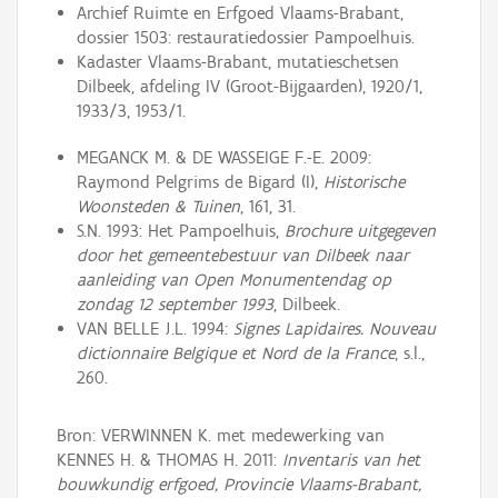
Archief Ruimte en Erfgoed Vlaams-Brabant,
dossier 1503: restauratiedossier Pampoelhuis.
Kadaster Vlaams-Brabant, mutatieschetsen
Dilbeek, afdeling IV (Groot-Bijgaarden), 1920/1,
1933/3, 1953/1.
MEGANCK M. & DE WASSEIGE F.-E. 2009:
Raymond Pelgrims de Bigard (I),
Historische
Woonsteden & Tuinen
, 161, 31.
S.N. 1993: Het Pampoelhuis,
Brochure uitgegeven
door het gemeentebestuur van Dilbeek naar
aanleiding van Open Monumentendag op
zondag 12 september 1993
, Dilbeek.
VAN BELLE J.L. 1994:
Signes Lapidaires. Nouveau
dictionnaire Belgique et Nord de la France
, s.l.,
260.
Bron: VERWINNEN K. met medewerking van
KENNES H. & THOMAS H. 2011:
Inventaris van het
bouwkundig erfgoed, Provincie Vlaams-Brabant,