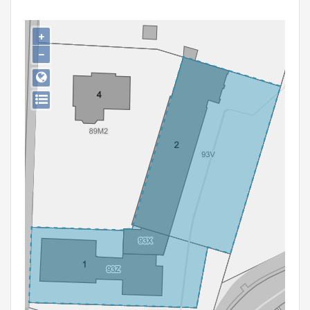
Persoon of collectief
+
Downloads
−
Hergebruik
Aanmelden