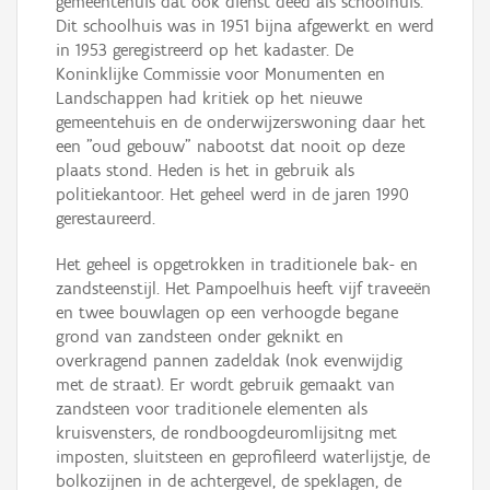
gemeentehuis dat ook dienst deed als schoolhuis.
Dit schoolhuis was in 1951 bijna afgewerkt en werd
in 1953 geregistreerd op het kadaster. De
Koninklijke Commissie voor Monumenten en
Landschappen had kritiek op het nieuwe
gemeentehuis en de onderwijzerswoning daar het
een "oud gebouw" nabootst dat nooit op deze
plaats stond. Heden is het in gebruik als
politiekantoor. Het geheel werd in de jaren 1990
gerestaureerd.
Het geheel is opgetrokken in traditionele bak- en
zandsteenstijl. Het Pampoelhuis heeft vijf traveeën
en twee bouwlagen op een verhoogde begane
grond van zandsteen onder geknikt en
overkragend pannen zadeldak (nok evenwijdig
met de straat). Er wordt gebruik gemaakt van
zandsteen voor traditionele elementen als
kruisvensters, de rondboogdeuromlijsitng met
imposten, sluitsteen en geprofileerd waterlijstje, de
bolkozijnen in de achtergevel, de speklagen, de