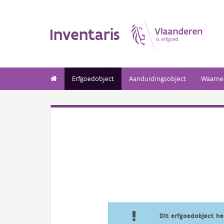
Inventaris
Erfgoedobject
Aanduidingsobject
Waarne
Dit erfgoedobject h