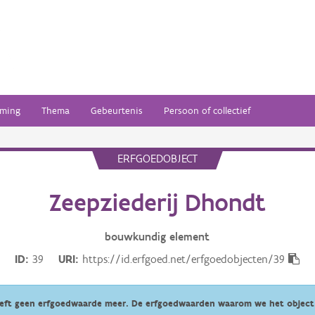
ming
Thema
Gebeurtenis
Persoon of collectief
ERFGOEDOBJECT
Zeepziederij Dhondt
bouwkundig
element
ID
39
URI
https://id.erfgoed.net/erfgoedobjecten/39
eeft geen erfgoedwaarde meer. De erfgoedwaarden waarom we het object 