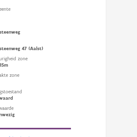
eente
 steenweg
steenweg 47 (Aalst)
righeid zone
 15m
akte zone
gstoestand
ewaard
waarde
nwezig