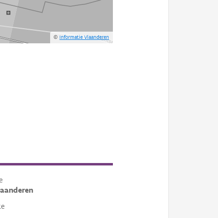
©
Informatie Vlaanderen
e
laanderen
te