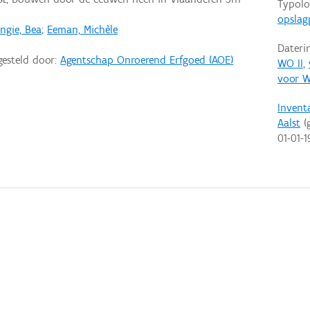
Typolo
opslag
ngie, Bea
;
Eeman, Michèle
Dateri
gesteld door:
Agentschap Onroerend Erfgoed (AOE)
WO II
,
voor W
Invent
Aalst
(g
01-01-1