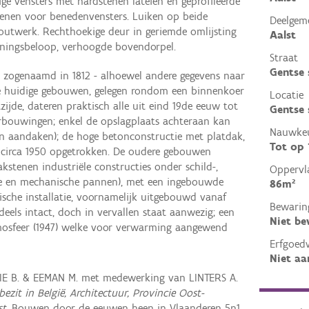
ge vensters met hardstenen lateien en geprofileerde
enen voor benedenvensters. Luiken op beide
Deelgem
outwerk. Rechthoekige deur in geriemde omlijsting
Aalst
ningsbeloop, verhoogde bovendorpel.
Straat
Gentse
, zogenaamd in 1812 - alhoewel andere gegevens naar
 De huidige gebouwen, gelegen rondom een binnenkoer
Locatie
ijde, dateren praktisch alle uit eind 19de eeuw tot
Gentse 
erbouwingen; enkel de opslagplaats achteraan kan
Nauwkeu
an aandaken); de hoge betonconstructie met platdak,
Tot op
 circa 1950 opgetrokken. De oudere gebouwen
stenen industriële constructies onder schild-,
Oppervl
e en mechanische pannen), met een ingebouwde
86m²
sche installatie, voornamelijk uitgebouwd vanaf
Bewarin
deels intact, doch in vervallen staat aanwezig; een
Niet b
mosfeer (1947) welke voor verwarming aangewend
Erfgoed
Niet aa
IE B. & EEMAN M. met medewerking van LINTERS A.
ezit in België, Architectuur, Provincie Oost-
st
, Bouwen door de eeuwen heen in Vlaanderen 5n1