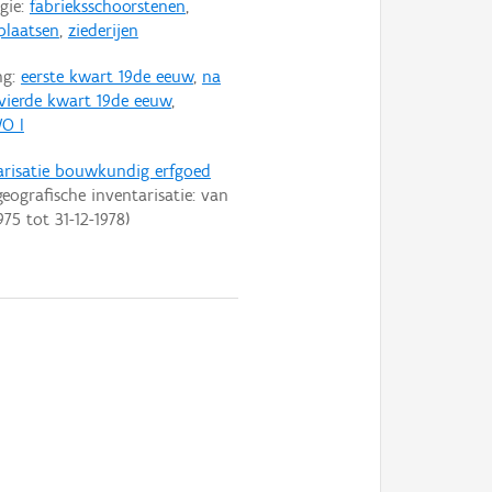
gie:
fabrieksschoorstenen
,
plaatsen
,
ziederijen
ng:
eerste kwart 19de eeuw
,
na
vierde kwart 19de eeuw
,
O I
arisatie bouwkundig erfgoed
eografische inventarisatie: van
975
tot
31-12-1978
)