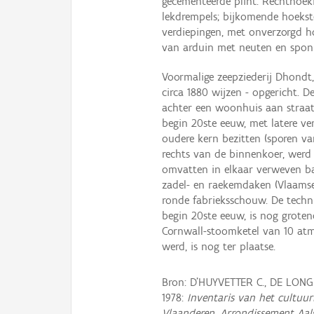
gecementeerde plint. Rechthoeki
lekdrempels; bijkomende hoekst
verdiepingen, met onverzorgd h
van arduin met neuten en spon
Voormalige zeepziederij Dhondt
circa 1880 wijzen - opgericht.
achter een woonhuis aan straatz
begin 20ste eeuw, met latere v
oudere kern bezitten (sporen v
rechts van de binnenkoer, werd
omvatten in elkaar verweven bak
zadel- en raekemdaken (Vlaams
ronde fabrieksschouw. De techni
begin 20ste eeuw, is nog groten
Cornwall-stoomketel van 10 at
werd, is nog ter plaatse.
Bron: D'HUYVETTER C., DE LONG
1978:
Inventaris van het cultuurb
Vlaanderen, Arrondissement Aal