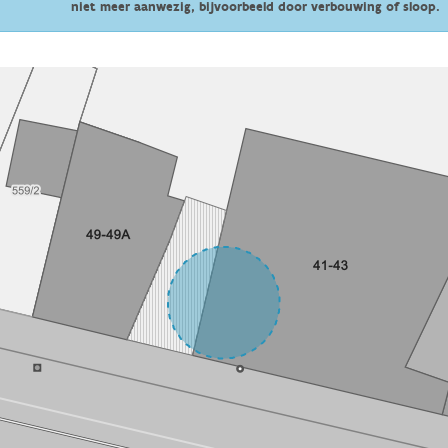
niet meer aanwezig, bijvoorbeeld door verbouwing of sloop.