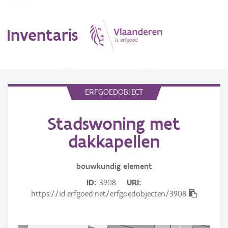
Inventaris
MENU
ERFGOEDOBJECT
Stadswoning met
Erfgoedobject
dakkapellen
Aanduidingsobject
bouwkundig
element
Waarneming
ID
3908
URI
Thema
https://id.erfgoed.net/erfgoedobjecten/3908
Gebeurtenis