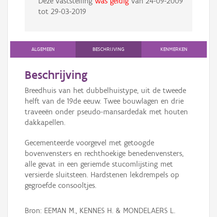
Deze vaststelling
was geldig
van
24-09-2009
tot
29-03-2019
ALGEMEEN
BESCHRIJVING
KENMERKEN
Beschrijving
Breedhuis van het dubbelhuistype, uit de tweede
helft van de 19de eeuw. Twee bouwlagen en drie
traveeën onder pseudo-mansardedak met houten
dakkapellen.
Gecementeerde voorgevel met getoogde
bovenvensters en rechthoekige benedenvensters,
alle gevat in een geriemde stucomlijsting met
versierde sluitsteen. Hardstenen lekdrempels op
gegroefde consooltjes.
Bron: EEMAN M., KENNES H. & MONDELAERS L.