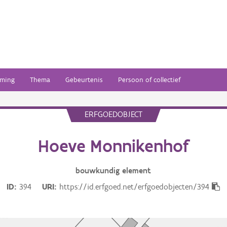
ming
Thema
Gebeurtenis
Persoon of collectief
ERFGOEDOBJECT
Hoeve Monnikenhof
bouwkundig
element
ID
394
URI
https://id.erfgoed.net/erfgoedobjecten/394