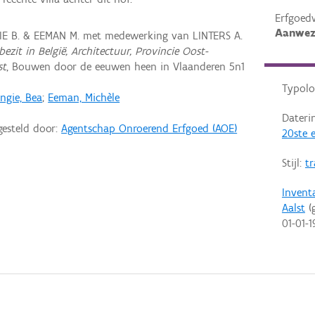
Erfgoed
Aanwez
IE B. & EEMAN M. met medewerking van LINTERS A.
ezit in België, Architectuur, Provincie Oost-
st
, Bouwen door de eeuwen heen in Vlaanderen 5n1
Typolo
ngie, Bea
;
Eeman, Michèle
Dateri
gesteld door:
Agentschap Onroerend Erfgoed (AOE)
20ste 
Stijl:
tr
Invent
Aalst
(g
01-01-1