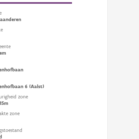
e
laanderen
te
eente
sem
enhofbaan
nhofbaan 6 (Aalst)
righeid zone
 15m
akte zone
gstoestand
d