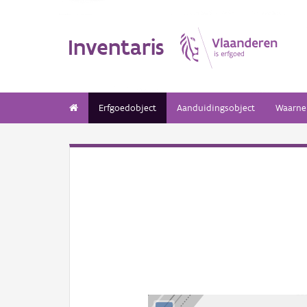
Inventaris
Erfgoedobject
Aanduidingsobject
Waarne