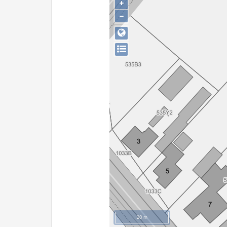
+
−
20 m