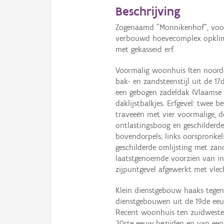
Beschrijving
Zogenaamd "Monnikenhof", voorm
verbouwd hoevecomplex opklim
met gekasseid erf.
Voormalig woonhuis (ten noordoo
bak- en zandsteenstijl uit de 1
een gebogen zadeldak (Vlaamse
daklijstbalkjes. Erfgevel: twee 
traveeën met vier voormalige, d
ontlastingsboog en geschilderd
bovendorpels; links oorspronkel
geschilderde omlijsting met zan
laatstgenoemde voorzien van ins
zijpuntgevel afgewerkt met vle
Klein dienstgebouw haaks tegen
dienstgebouwen uit de 19de eeu
Recent woonhuis ten zuidwesten
20ste eeuw bezijden en van een r