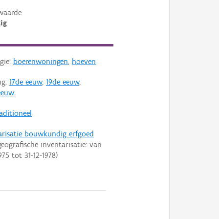
waarde
ig
gie:
boerenwoningen
,
hoeven
ng:
17de eeuw
,
19de eeuw
,
eeuw
aditioneel
arisatie bouwkundig erfgoed
eografische inventarisatie: van
975
tot
31-12-1978
)