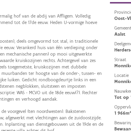
Provinci
alig hof van de abdij van Affligem. Volledig
Oost-V
mend tot de 17de eeuw. Heden U-vormige hoeve
Gemeen
Aalst
sten), deels omgevormd tot stal, in traditionele
Deelgem
7de eeuw. Verankerd huis van één verdieping onder
Herder
 en mechanische pannen) op mooi uitgewerkte
Straat
bewaarde kruiskozijnen rechts. Achtergevel van zes
Monnik
eels toegemetste, kruiskozijnen met dubbele
e muurbanden ter hoogte van de onder-, tussen- en
Locatie
ijke luiken. Gedicht rondboogdeurtje links in een
Monnike
dstenen negblokken, sluitsteen en imposten
Nauwkeu
criptie: WAS - MCVO uit de 18de eeuw(?). Rechter
Tot op
chtingen en verhoogd aandak.
Oppervl
 de voorgevel (ten noordwesten). Bakstenen
1 966m²
w, afgewerkt met vlechtingen aan de zuidoostzijde.
Bewarin
. Inplanting van dienstgebouwen uit de 19de en de
Bewaar
ecente villa achter dit hof.