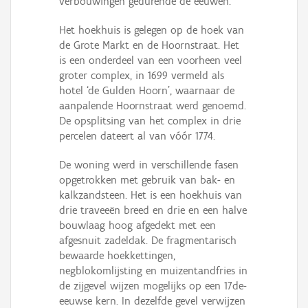
verbouwingen gedurende de eeuwen.
Persoon of collectief
Het hoekhuis is gelegen op de hoek van
Downloads
de Grote Markt en de Hoornstraat. Het
is een onderdeel van een voorheen veel
Hergebruik
groter complex, in 1699 vermeld als
hotel ‘de Gulden Hoorn’, waarnaar de
Aanmelden
aanpalende Hoornstraat werd genoemd.
De opsplitsing van het complex in drie
percelen dateert al van vóór 1774.
De woning werd in verschillende fasen
opgetrokken met gebruik van bak- en
kalkzandsteen. Het is een hoekhuis van
drie traveeën breed en drie en een halve
bouwlaag hoog afgedekt met een
afgesnuit zadeldak. De fragmentarisch
bewaarde hoekkettingen,
negblokomlijsting en muizentandfries in
de zijgevel wijzen mogelijks op een 17de-
eeuwse kern. In dezelfde gevel verwijzen