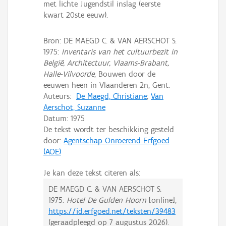
met lichte Jugendstil inslag (eerste
kwart 20ste eeuw).
Bron: DE MAEGD C. & VAN AERSCHOT S.
1975:
Inventaris van het cultuurbezit in
België, Architectuur, Vlaams-Brabant,
Halle-Vilvoorde
, Bouwen door de
eeuwen heen in Vlaanderen 2n, Gent.
Auteurs:
De Maegd, Christiane
;
Van
Aerschot, Suzanne
Datum:
1975
De tekst wordt ter beschikking gesteld
door:
Agentschap Onroerend Erfgoed
(AOE)
Je kan deze tekst citeren als:
DE MAEGD C. & VAN AERSCHOT S.
1975:
Hotel De Gulden Hoorn
[online],
https://id.erfgoed.net/teksten/39483
(geraadpleegd op
7 augustus 2026
).