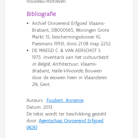
nouveau-motieven.
Bibliografie
Archief Onroerend Erfgoed Vlaams-
Brabant, DB000065, Woningen Grote
Markt 15, beschermingsdossier (G.
Paesmans 1993), doos 21.08 map 2252.
DE MAEGD C. & VAN AERSCHOT S.
1975:
Inventaris van het cultuurbezit
in België, Architectuur, Vlaams-
Brabant, Halle-Vilvoorde
, Bouwen
door de eeuwen heen in Vlaanderen
2N, Gent.
Auteurs:
Foubert, Annemie
Datum:
2013
De tekst wordt ter beschikking gesteld
door:
Agentschap Onroerend Erfgoed
(AOE)