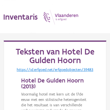
Inventaris
MENU
Teksten van
Hotel De
Gulden Hoorn
Erfgoedobject
https://id.erfgoed.net/erfgoedobjecten/39483
Aanduidingsobject
Hotel De Gulden Hoorn
Waarneming
(
2013
)
Thema
Voormalig hotel met kern uit de 17de
eeuw met een stilistische heterogeniteit
Gebeurtenis
die het resultaat is van verschillende