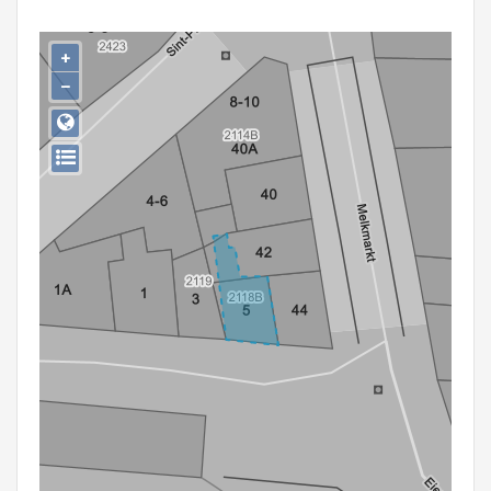
Persoon of collectief
+
Downloads
−
Hergebruik
Aanmelden