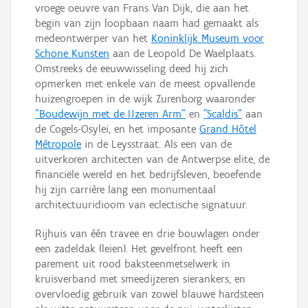
vroege oeuvre van Frans Van Dijk, die aan het
begin van zijn loopbaan naam had gemaakt als
medeontwerper van het
Koninklijk Museum voor
Schone Kunsten
aan de Leopold De Waelplaats.
Omstreeks de eeuwwisseling deed hij zich
opmerken met enkele van de meest opvallende
huizengroepen in de wijk Zurenborg waaronder
"Boudewijn met de IJzeren Arm"
en
"Scaldis"
aan
de Cogels-Osylei, en het imposante
Grand Hôtel
Métropole
in de Leysstraat. Als een van de
uitverkoren architecten van de Antwerpse elite, de
financiële wereld en het bedrijfsleven, beoefende
hij zijn carrière lang een monumentaal
architectuuridioom van eclectische signatuur.
Rijhuis van één travee en drie bouwlagen onder
een zadeldak (leien). Het gevelfront heeft een
parement uit rood baksteenmetselwerk in
kruisverband met smeedijzeren sierankers, en
overvloedig gebruik van zowel blauwe hardsteen