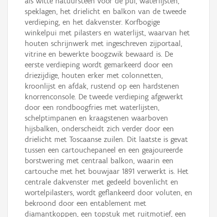
als witte natuursteen voor de pui, waterlijsten,
speklagen, het drielicht en balkon van de tweede
verdieping, en het dakvenster. Korfbogige
winkelpui met pilasters en waterlijst, waarvan het
houten schrijnwerk met ingeschreven zijportaal,
vitrine en bewerkte boogzwik bewaard is. De
eerste verdieping wordt gemarkeerd door een
driezijdige, houten erker met colonnetten,
kroonlijst en afdak, rustend op een hardstenen
knorrenconsole. De tweede verdieping afgewerkt
door een rondboogfries met waterlijsten,
schelptimpanen en kraagstenen waarboven
hijsbalken, onderscheidt zich verder door een
drielicht met Toscaanse zuilen. Dit laatste is gevat
tussen een cartouchepaneel en een geajoureerde
borstwering met centraal balkon, waarin een
cartouche met het bouwjaar 1891 verwerkt is. Het
centrale dakvenster met gedeeld bovenlicht en
wortelpilasters, wordt geflankeerd door voluten, en
bekroond door een entablement met
diamantkoppen, een topstuk met ruitmotief, een