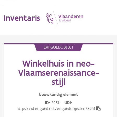
Inventaris
MENU
ERFGOEDOBJECT
Winkelhuis in neo-
Erfgoedobject
Vlaamserenaissance-
Aanduidingsobject
stijl
Waarneming
bouwkundig
element
Thema
ID
3951
URI
https://id.erfgoed.net/erfgoedobjecten/3951
Gebeurtenis