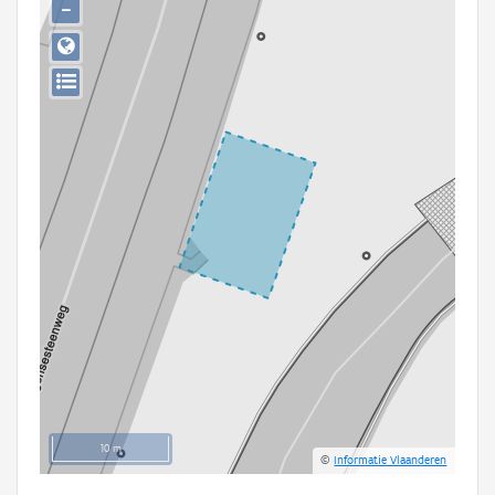
−
Persoon of collectief
Downloads
Hergebruik
Aanmelden
10 m
©
Informatie Vlaanderen