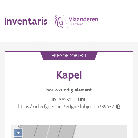
Inventaris
MENU
ERFGOEDOBJECT
Kapel
Erfgoedobject
Aanduidingsobject
bouwkundig
element
ID
39532
URI
Waarneming
https://id.erfgoed.net/erfgoedobjecten/39532
Thema
Gebeurtenis
+