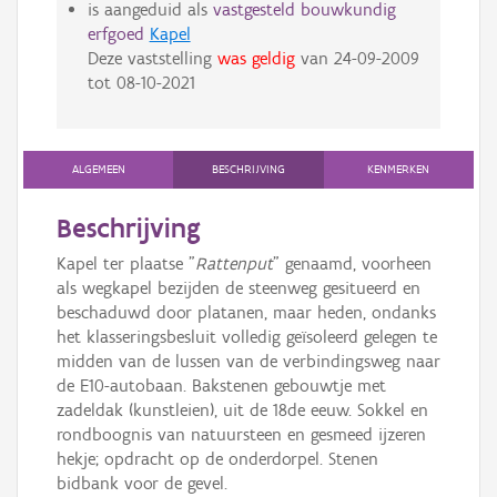
is aangeduid als
vastgesteld bouwkundig
erfgoed
Kapel
Deze vaststelling
was geldig
van
24-09-2009
tot
08-10-2021
ALGEMEEN
BESCHRIJVING
KENMERKEN
Beschrijving
Kapel ter plaatse "
Rattenput
" genaamd, voorheen
als wegkapel bezijden de steenweg gesitueerd en
beschaduwd door platanen, maar heden, ondanks
het klasseringsbesluit volledig geïsoleerd gelegen te
midden van de lussen van de verbindingsweg naar
de E10-autobaan. Bakstenen gebouwtje met
zadeldak (kunstleien), uit de 18de eeuw. Sokkel en
rondboognis van natuursteen en gesmeed ijzeren
hekje; opdracht op de onderdorpel. Stenen
bidbank voor de gevel.