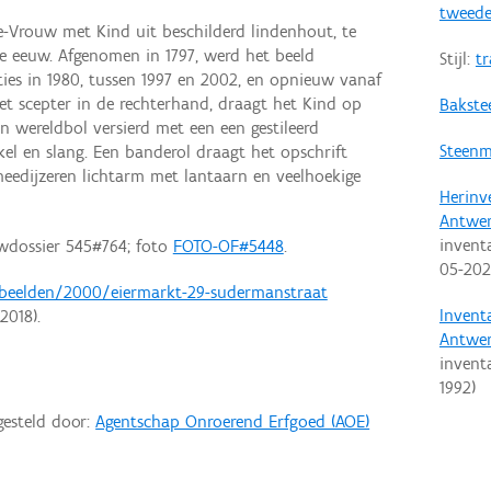
tweede
e-Vrouw met Kind uit beschilderd lindenhout, te
de eeuw. Afgenomen in 1797, werd het beeld
Stijl:
tr
aties in 1980, tussen 1997 en 2002, en opnieuw vanaf
 scepter in de rechterhand, draagt het Kind op
Bakste
n wereldbol versierd met een een gestileerd
Steenm
l en slang. Een banderol draagt het opschrift
edijzeren lichtarm met lantaarn en veelhoekige
Herinv
Antwe
invent
wdossier 545#764; foto
FOTO-OF#5448
.
05-20
/beelden/2000/eiermarkt-29-sudermanstraat
Invent
2018).
Antwe
invent
1992
)
gesteld door:
Agentschap Onroerend Erfgoed (AOE)