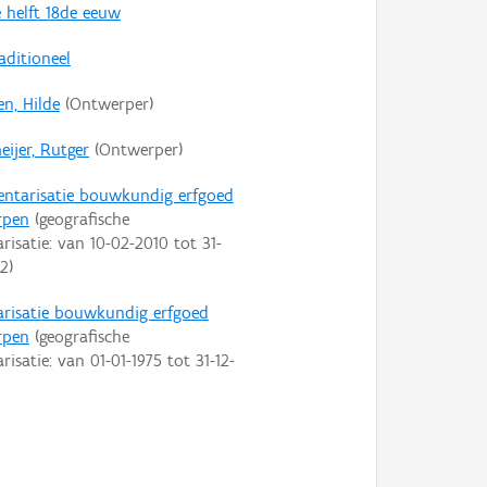
 helft 18de eeuw
aditioneel
en, Hilde
(Ontwerper)
eijer, Rutger
(Ontwerper)
entarisatie bouwkundig erfgoed
rpen
(geografische
arisatie: van
10-02-2010
tot
31-
22
)
arisatie bouwkundig erfgoed
rpen
(geografische
arisatie: van
01-01-1975
tot
31-12-