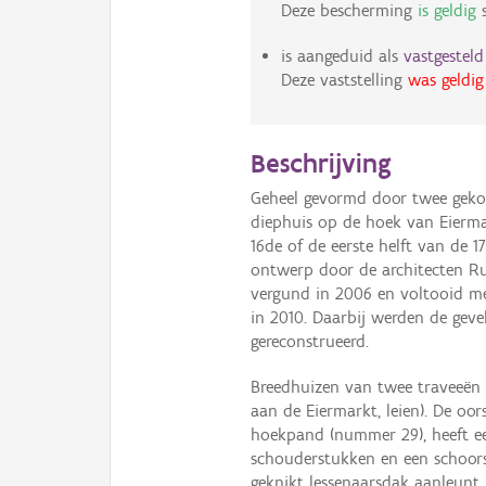
Deze bescherming
is geldig
s
is aangeduid als
vastgestel
Deze vaststelling
was geldig
Beschrijving
Geheel gevormd door twee gekop
diephuis op de hoek van Eierma
16de of de eerste helft van de 
ontwerp door de architecten Ru
vergund in 2006 en voltooid m
in 2010. Daarbij werden de geve
gereconstrueerd.
Breedhuizen van twee traveeën 
aan de Eiermarkt, leien). De oor
hoekpand (nummer 29), heeft e
schouderstukken en een schoor
geknikt lessenaarsdak aanleunt