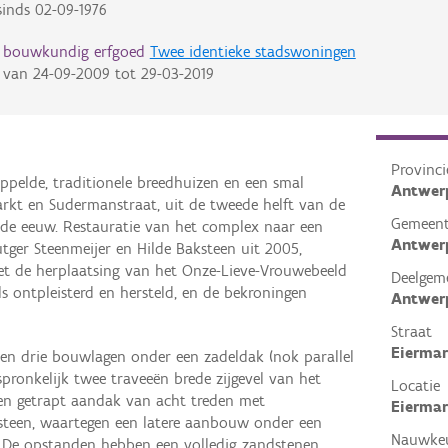
inds
02-09-1976
d bouwkundig erfgoed
Twee identieke stadswoningen
van
24-09-2009
tot
29-03-2019
Provinci
pelde, traditionele breedhuizen en een smal
Antwer
rkt en Sudermanstraat, uit de tweede helft van de
Gemeen
17de eeuw. Restauratie van het complex naar een
Antwer
tger Steenmeijer en Hilde Baksteen uit 2005,
et de herplaatsing van het Onze-Lieve-Vrouwebeeld
Deelgem
ls ontpleisterd en hersteld, en de bekroningen
Antwer
Straat
Eiermar
en drie bouwlagen onder een zadeldak (nok parallel
spronkelijk twee traveeën brede zijgevel van het
Locatie
en getrapt aandak van acht treden met
Eiermar
steen, waartegen een latere aanbouw onder een
Nauwkeu
. De opstanden hebben een volledig zandstenen