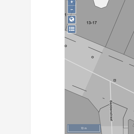
+
−
10 m