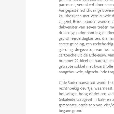
parement, verankerd door smee
Aangepaste rechthoekige bovenv
kruiskozijnen met vernieuwde do
zijgevel. Beide panden worden 
dakvenster van zeven treden m
drieledige ordonnantie gemarke
geprofileerde dagkanten, diama
eerste geleding, een rechthoeki
geleding; de geveltop van het 
cartouche uit de 17de-eeuw. V
nummer 29 bleef de hardstenen 
getrapte sokkel met kwartholle a
aangebouwde, afgeschuinde tra
Zijde Sudermanstraat wordt het
rechthoekig deurtje, waarnaast 
bouwlagen hoog onder een zadel
Gekaleide trapgevel in bak- en
gereconstrueerde top van vier/
begane grond.