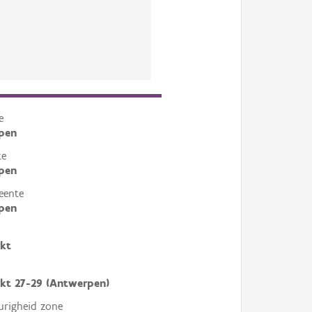
e
pen
te
pen
eente
pen
kt
kt 27-29 (Antwerpen)
righeid zone