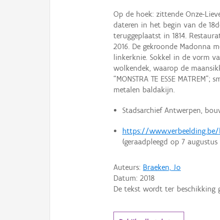
Op de hoek: zittende Onze-Liev
dateren in het begin van de 18
teruggeplaatst in 1814. Restaur
2016. De gekroonde Madonna met
linkerknie. Sokkel in de vorm va
wolkendek, waarop de maansikke
“MONSTRA TE ESSE MATREM”; sme
metalen baldakijn.
Stadsarchief Antwerpen, bou
https://www.verbeelding.be
(geraadpleegd op 7 augustus 
Auteurs:
Braeken, Jo
Datum:
2018
De tekst wordt ter beschikking 