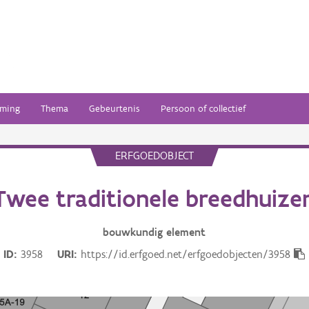
ming
Thema
Gebeurtenis
Persoon of collectief
ERFGOEDOBJECT
Twee traditionele breedhuize
bouwkundig
element
ID
3958
URI
https://id.erfgoed.net/erfgoedobjecten/3958