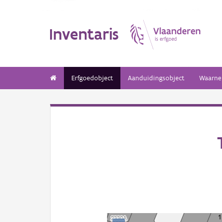
Inventaris
Erfgoedobject
Aanduidingsobject
Waarne