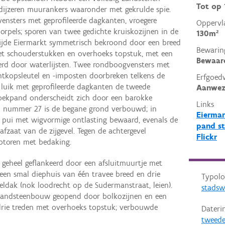
Tot op
dijzeren muurankers waaronder met gekrulde spie.
ensters met geprofileerde dagkanten, vroegere
Oppervl
rpels; sporen van twee gedichte kruiskozijnen in de
130m²
zijde Eiermarkt symmetrisch bekroond door een breed
Bewarin
et schouderstukken en overhoeks topstuk, met een
Bewaar
erd door waterlijsten. Twee rondboogvensters met
ntkopsleutel en -imposten doorbreken telkens de
Erfgoed
g luik met geprofileerde dagkanten de tweede
Aanwez
hoekpand onderscheidt zich door een barokke
Links
an nummer 27 is de begane grond verbouwd; in
Eiermar
pui met wigvormige ontlasting bewaard, evenals de
pand st
fzaat van de zijgevel. Tegen de achtergevel
Flickr
ptoren met bedaking.
 geheel geflankeerd door een afsluitmuurtje met
een smal diephuis van één travee breed en drie
Typolo
dak (nok loodrecht op de Sudermanstraat, leien).
stadsw
 zandsteenbouw geopend door bolkozijnen en een
drie treden met overhoeks topstuk; verbouwde
Dateri
tweede