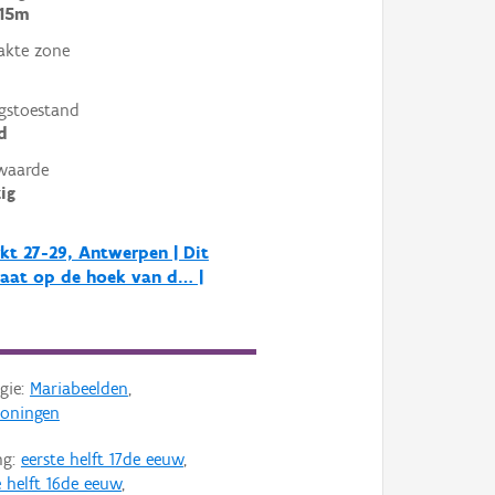
 15m
akte zone
gstoestand
d
waarde
ig
kt 27-29, Antwerpen | Dit
aat op de hoek van d… |
gie:
Mariabeelden
,
oningen
ng:
eerste helft 17de eeuw
,
 helft 16de eeuw
,