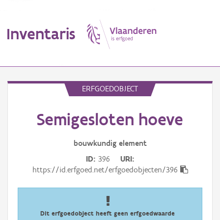
Inventaris
MENU
ERFGOEDOBJECT
Semigesloten hoeve
Erfgoedobject
Aanduidingsobject
bouwkundig
element
ID
396
URI
Waarneming
https://id.erfgoed.net/erfgoedobjecten/396
Thema
Gebeurtenis
Dit erfgoedobject heeft geen erfgoedwaarde