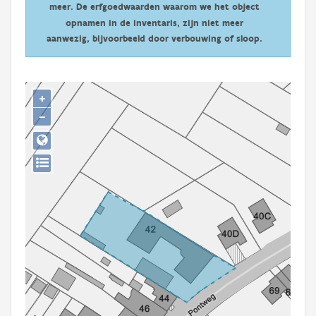
meer. De erfgoedwaarden waarom we het object
Persoon of collectief
opnamen in de inventaris, zijn niet meer
Downloads
aanwezig, bijvoorbeeld door verbouwing of sloop.
Hergebruik
+
Aanmelden
−