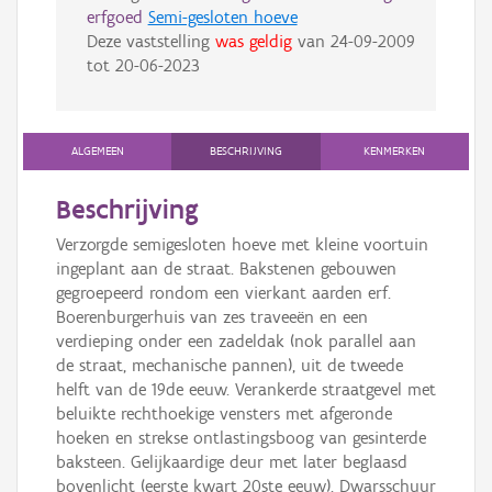
erfgoed
Semi-gesloten hoeve
Deze vaststelling
was geldig
van
24-09-2009
tot
20-06-2023
ALGEMEEN
BESCHRIJVING
KENMERKEN
Beschrijving
Verzorgde semigesloten hoeve met kleine voortuin
ingeplant aan de straat. Bakstenen gebouwen
gegroepeerd rondom een vierkant aarden erf.
Boerenburgerhuis van zes traveeën en een
verdieping onder een zadeldak (nok parallel aan
de straat, mechanische pannen), uit de tweede
helft van de 19de eeuw. Verankerde straatgevel met
beluikte rechthoekige vensters met afgeronde
hoeken en strekse ontlastingsboog van gesinterde
baksteen. Gelijkaardige deur met later beglaasd
bovenlicht (eerste kwart 20ste eeuw). Dwarsschuur