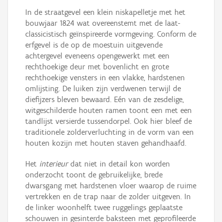
In de straatgevel een klein niskapelletje met het
bouwjaar 1824 wat overeenstemt met de laat-
classicistisch geïnspireerde vormgeving. Conform de
erfgevel is de op de moestuin uitgevende
achtergevel eveneens opengewerkt met een
rechthoekige deur met bovenlicht en grote
rechthoekige vensters in een vlakke, hardstenen
omlijsting. De luiken zijn verdwenen terwijl de
diefijzers bleven bewaard. Eén van de zesdelige,
witgeschilderde houten ramen toont een met een
tandlijst versierde tussendorpel. Ook hier bleef de
traditionele zolderverluchting in de vorm van een
houten kozijn met houten staven gehandhaafd.
Het
interieur
dat niet in detail kon worden
onderzocht toont de gebruikelijke, brede
dwarsgang met hardstenen vloer waarop de ruime
vertrekken en de trap naar de zolder uitgeven. In
de linker woonhelft twee ruggelings geplaatste
schouwen in gesinterde baksteen met geprofileerde