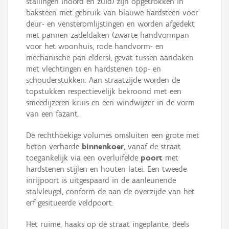
stallingen (noord en zuid) zijn opgetrokken in
baksteen met gebruik van blauwe hardsteen voor
deur- en vensteromlijstingen en worden afgedekt
met pannen zadeldaken (zwarte handvormpan
voor het woonhuis, rode handvorm- en
mechanische pan elders), gevat tussen aandaken
met vlechtingen en hardstenen top- en
schouderstukken. Aan straatzijde worden de
topstukken respectievelijk bekroond met een
smeedijzeren kruis en een windwijzer in de vorm
van een fazant.
De rechthoekige volumes omsluiten een grote met
beton verharde
binnenkoer
, vanaf de straat
toegankelijk via een overluifelde
poort
met
hardstenen stijlen en houten latei. Een tweede
inrijpoort is uitgespaard in de aanleunende
stalvleugel, conform de aan de overzijde van het
erf gesitueerde veldpoort.
Het ruime, haaks op de straat ingeplante, deels