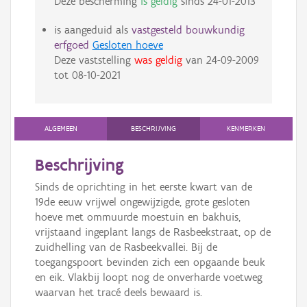
Deze bescherming
is geldig
sinds
24-01-2013
is aangeduid als
vastgesteld bouwkundig
erfgoed
Gesloten hoeve
Deze vaststelling
was geldig
van
24-09-2009
tot
08-10-2021
ALGEMEEN
BESCHRIJVING
KENMERKEN
Beschrijving
Sinds de oprichting in het eerste kwart van de
19de eeuw vrijwel ongewijzigde, grote gesloten
hoeve met ommuurde moestuin en bakhuis,
vrijstaand ingeplant langs de Rasbeekstraat, op de
zuidhelling van de Rasbeekvallei. Bij de
toegangspoort bevinden zich een opgaande beuk
en eik. Vlakbij loopt nog de onverharde voetweg
waarvan het tracé deels bewaard is.