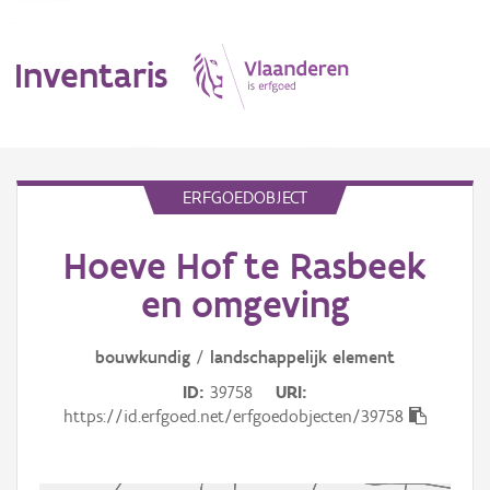
Inventaris
MENU
ERFGOEDOBJECT
Hoeve Hof te Rasbeek
Erfgoedobject
en omgeving
Aanduidingsobject
bouwkundig
/
landschappelijk
element
Waarneming
ID
39758
URI
Thema
https://id.erfgoed.net/erfgoedobjecten/39758
Gebeurtenis