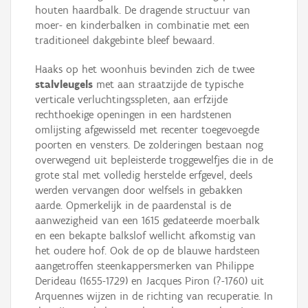
houten haardbalk. De dragende structuur van
moer- en kinderbalken in combinatie met een
traditioneel dakgebinte bleef bewaard.
Haaks op het woonhuis bevinden zich de twee
stalvleugels
met aan straatzijde de typische
verticale verluchtingsspleten, aan erfzijde
rechthoekige openingen in een hardstenen
omlijsting afgewisseld met recenter toegevoegde
poorten en vensters. De zolderingen bestaan nog
overwegend uit bepleisterde troggewelfjes die in de
grote stal met volledig herstelde erfgevel, deels
werden vervangen door welfsels in gebakken
aarde. Opmerkelijk in de paardenstal is de
aanwezigheid van een 1615 gedateerde moerbalk
en een bekapte balkslof wellicht afkomstig van
het oudere hof. Ook de op de blauwe hardsteen
aangetroffen steenkappersmerken van Philippe
Derideau (1655-1729) en Jacques Piron (?-1760) uit
Arquennes wijzen in de richting van recuperatie. In