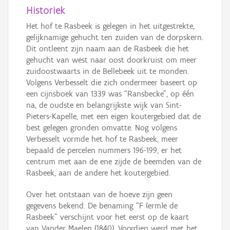
Historiek
Het hof te Rasbeek is gelegen in het uitgestrekte,
gelijknamige gehucht ten zuiden van de dorpskern.
Dit ontleent zijn naam aan de Rasbeek die het
gehucht van west naar oost doorkruist om meer
zuidoostwaarts in de Bellebeek uit te monden.
Volgens Verbesselt die zich ondermeer baseert op
een cijnsboek van 1339 was “Ransbecke”, op één
na, de oudste en belangrijkste wijk van Sint-
Pieters-Kapelle, met een eigen koutergebied dat de
best gelegen gronden omvatte. Nog volgens
Verbesselt vormde het hof te Rasbeek, meer
bepaald de percelen nummers 196-199, er het
centrum met aan de ene zijde de beemden van de
Rasbeek, aan de andere het koutergebied.
Over het ontstaan van de hoeve zijn geen
gegevens bekend. De benaming “F (erm)e de
Rasbeek” verschijnt voor het eerst op de kaart
van Vander Maelen (1840). Voordien werd met het