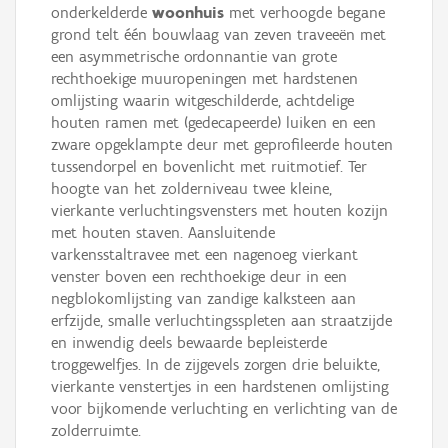
onderkelderde
woonhuis
met verhoogde begane
grond telt één bouwlaag van zeven traveeën met
een asymmetrische ordonnantie van grote
rechthoekige muuropeningen met hardstenen
omlijsting waarin witgeschilderde, achtdelige
houten ramen met (gedecapeerde) luiken en een
zware opgeklampte deur met geprofileerde houten
tussendorpel en bovenlicht met ruitmotief. Ter
hoogte van het zolderniveau twee kleine,
vierkante verluchtingsvensters met houten kozijn
met houten staven. Aansluitende
varkensstaltravee met een nagenoeg vierkant
venster boven een rechthoekige deur in een
negblokomlijsting van zandige kalksteen aan
erfzijde, smalle verluchtingsspleten aan straatzijde
en inwendig deels bewaarde bepleisterde
troggewelfjes. In de zijgevels zorgen drie beluikte,
vierkante venstertjes in een hardstenen omlijsting
voor bijkomende verluchting en verlichting van de
zolderruimte.