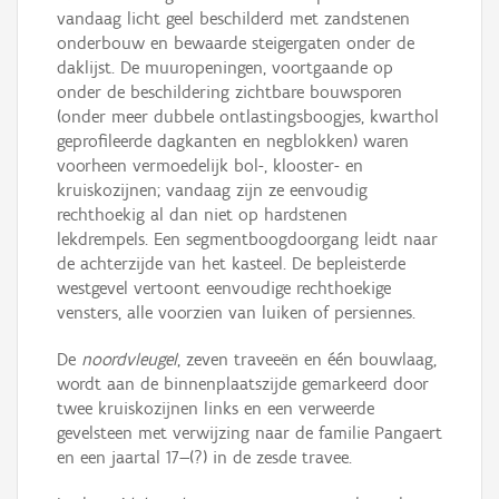
vandaag licht geel beschilderd met zandstenen
onderbouw en bewaarde steigergaten onder de
daklijst. De muuropeningen, voortgaande op
onder de beschildering zichtbare bouwsporen
(onder meer dubbele ontlastingsboogjes, kwarthol
geprofileerde dagkanten en negblokken) waren
voorheen vermoedelijk bol-, klooster- en
kruiskozijnen; vandaag zijn ze eenvoudig
rechthoekig al dan niet op hardstenen
lekdrempels. Een segmentboogdoorgang leidt naar
de achterzijde van het kasteel. De bepleisterde
westgevel vertoont eenvoudige rechthoekige
vensters, alle voorzien van luiken of persiennes.
De
noordvleugel
, zeven traveeën en één bouwlaag,
wordt aan de binnenplaatszijde gemarkeerd door
twee kruiskozijnen links en een verweerde
gevelsteen met verwijzing naar de familie Pangaert
en een jaartal 17—(?) in de zesde travee.