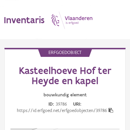
Inventaris
MENU
ERFGOEDOBJECT
Kasteelhoeve Hof ter
Erfgoedobject
Heyde en kapel
Aanduidingsobject
bouwkundig
element
Waarneming
ID
39786
URI
Thema
https://id.erfgoed.net/erfgoedobjecten/39786
Gebeurtenis