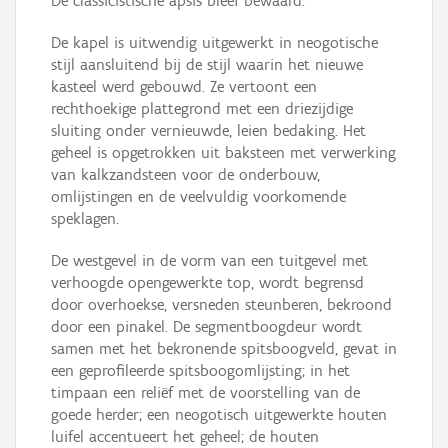
De classicistische apsis bleef bewaard.
De kapel is uitwendig uitgewerkt in neogotische
stijl aansluitend bij de stijl waarin het nieuwe
kasteel werd gebouwd. Ze vertoont een
rechthoekige plattegrond met een driezijdige
sluiting onder vernieuwde, leien bedaking. Het
geheel is opgetrokken uit baksteen met verwerking
van kalkzandsteen voor de onderbouw,
omlijstingen en de veelvuldig voorkomende
speklagen.
De westgevel in de vorm van een tuitgevel met
verhoogde opengewerkte top, wordt begrensd
door overhoekse, versneden steunberen, bekroond
door een pinakel. De segmentboogdeur wordt
samen met het bekronende spitsboogveld, gevat in
een geprofileerde spitsboogomlijsting; in het
timpaan een reliëf met de voorstelling van de
goede herder; een neogotisch uitgewerkte houten
luifel accentueert het geheel; de houten