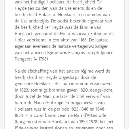
van het huidige Hoeilaart: de heerlijkheid Ter
Heyde ten zuiden van de IJse enerzijds en de
heerlijkheid Holaer of Hoeilaart ten noorden van
de IJse anderzijds. De oudst bekende eigenaar van
de heerlijkheid Ter Heyde was de familie van
Hoeilaart, genaamd de Holar waarvan Soteman de
Holar voorkomt in een akte van 1186. De laatste
eigenaar, eveneens de laatste vertegenwoordiger
van het ancien régime was François Joseph Ignace
Pangaert (+ 1798).
Na de afschaffing van het ancien régime werd de
heerlijkheid Ter Heyde opgeslorpt door de
gemeente Hoeilaart. Het patrimonium ervan werd
in 1823, sommige bronnen geven 1820, aangekocht
door Jozef de Man, die later de titel verwierf van
baron de Man d'Hobruge en burgemeester van
Hoeilaart was in de periode 1823-1846 en 1848-
1854. Zijn zoon baron Jean de Man d’Attenrode
(burgemeester van Hoeilaart van 1854-1878) liet het
15de-eeuwse kasteel slopen en vervangen door een