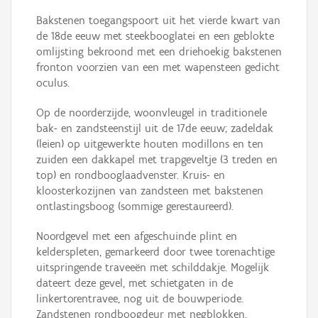
Bakstenen toegangspoort uit het vierde kwart van
de 18de eeuw met steekbooglatei en een geblokte
omlijsting bekroond met een driehoekig bakstenen
fronton voorzien van een met wapensteen gedicht
oculus.
Op de noorderzijde, woonvleugel in traditionele
bak- en zandsteenstijl uit de 17de eeuw; zadeldak
(leien) op uitgewerkte houten modillons en ten
zuiden een dakkapel met trapgeveltje (3 treden en
top) en rondbooglaadvenster. Kruis- en
kloosterkozijnen van zandsteen met bakstenen
ontlastingsboog (sommige gerestaureerd).
Noordgevel met een afgeschuinde plint en
kelderspleten, gemarkeerd door twee torenachtige
uitspringende traveeën met schilddakje. Mogelijk
dateert deze gevel, met schietgaten in de
linkertorentravee, nog uit de bouwperiode.
Zandstenen rondboogdeur met negblokken,