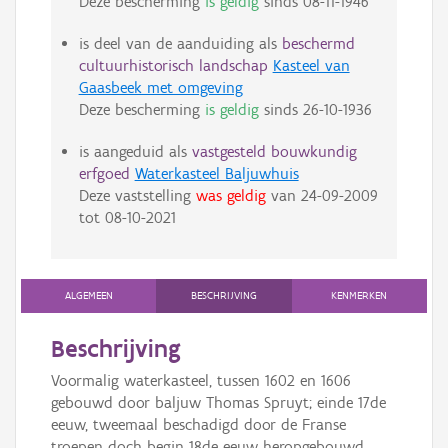
Deze bescherming
is geldig
sinds
08-11-1946
is deel van de aanduiding als
beschermd
cultuurhistorisch landschap
Kasteel van
Gaasbeek met omgeving
Deze bescherming
is geldig
sinds
26-10-1936
is aangeduid als
vastgesteld bouwkundig
erfgoed
Waterkasteel Baljuwhuis
Deze vaststelling
was geldig
van
24-09-2009
tot
08-10-2021
ALGEMEEN
BESCHRIJVING
KENMERKEN
Beschrijving
Voormalig waterkasteel, tussen 1602 en 1606
gebouwd door baljuw Thomas Spruyt; einde 17de
eeuw, tweemaal beschadigd door de Franse
troepen doch begin 18de eeuw heropgebouwd