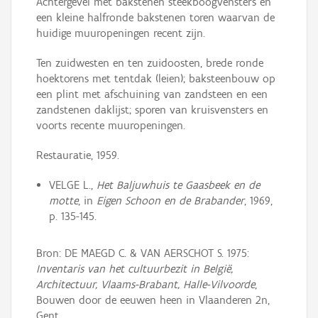
Achtergevel met bakstenen steekboogvensters en
een kleine halfronde bakstenen toren waarvan de
huidige muuropeningen recent zijn.
Ten zuidwesten en ten zuidoosten, brede ronde
hoektorens met tentdak (leien); baksteenbouw op
een plint met afschuining van zandsteen en een
zandstenen daklijst; sporen van kruisvensters en
voorts recente muuropeningen.
Restauratie, 1959.
VELGE L.,
Het Baljuwhuis te Gaasbeek en de
motte
, in
Eigen Schoon en de Brabander
, 1969,
p. 135-145.
Bron: DE MAEGD C. & VAN AERSCHOT S. 1975:
Inventaris van het cultuurbezit in België,
Architectuur, Vlaams-Brabant, Halle-Vilvoorde
,
Bouwen door de eeuwen heen in Vlaanderen 2n,
Gent.