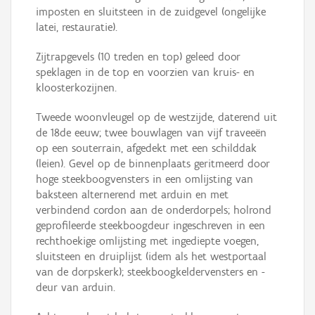
imposten en sluitsteen in de zuidgevel (ongelijke
latei, restauratie).
Zijtrapgevels (10 treden en top) geleed door
speklagen in de top en voorzien van kruis- en
kloosterkozijnen.
Tweede woonvleugel op de westzijde, daterend uit
de 18de eeuw; twee bouwlagen van vijf traveeën
op een souterrain, afgedekt met een schilddak
(leien). Gevel op de binnenplaats geritmeerd door
hoge steekboogvensters in een omlijsting van
baksteen alternerend met arduin en met
verbindend cordon aan de onderdorpels; holrond
geprofileerde steekboogdeur ingeschreven in een
rechthoekige omlijsting met ingediepte voegen,
sluitsteen en druiplijst (idem als het westportaal
van de dorpskerk); steekboogkeldervensters en -
deur van arduin.