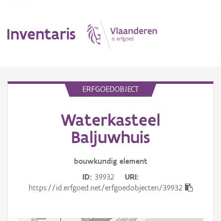
Inventaris
MENU
ERFGOEDOBJECT
Waterkasteel
Erfgoedobject
Baljuwhuis
Aanduidingsobject
bouwkundig
element
Waarneming
ID
39932
URI
Thema
https://id.erfgoed.net/erfgoedobjecten/39932
Gebeurtenis