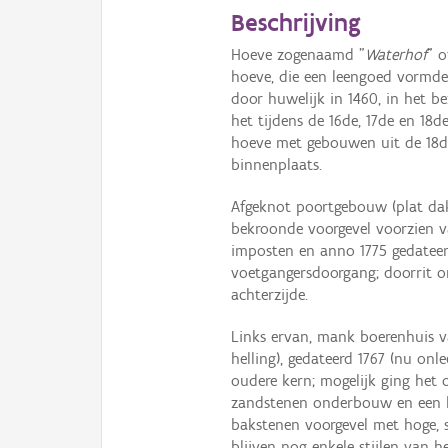
Beschrijving
Hoeve zogenaamd "
Waterhof
" o
hoeve, die een leengoed vormde,
door huwelijk in 1460, in het b
het tijdens de 16de, 17de en 18d
hoeve met gebouwen uit de 18d
binnenplaats.
Afgeknot poortgebouw (plat dak
bekroonde voorgevel voorzien v
imposten en anno 1775 gedateerd
voetgangersdoorgang; doorrit o
achterzijde.
Links ervan, mank boerenhuis v
helling), gedateerd 1767 (nu onl
oudere kern; mogelijk ging het 
zandstenen onderbouw en een 
bakstenen voorgevel met hoge, s
blijven nog enkele stijlen van 