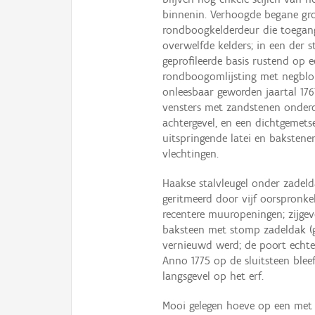
binnenin. Verhoogde begane gro
rondboogkelderdeur die toegang
overwelfde kelders; in een der
geprofileerde basis rustend op e
rondboogomlijsting met negblok
onleesbaar geworden jaartal 17
vensters met zandstenen onderdo
achtergevel, en een dichtgemet
uitspringende latei en bakstene
vlechtingen.
Haakse stalvleugel onder zadel
geritmeerd door vijf oorspronk
recentere muuropeningen; zijge
baksteen met stomp zadeldak (go
vernieuwd werd; de poort echte
Anno 1775 op de sluitsteen ble
langsgevel op het erf.
Mooi gelegen hoeve op een met