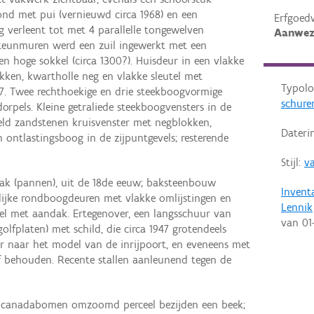
nd met pui (vernieuwd circa 1968) en een
Erfgoed
 verleent tot met 4 parallelle tongewelven
Aanwez
 steunmuren werd een zuil ingewerkt met een
en hoge sokkel (circa 1300?). Huisdeur in een vlakke
ken, kwartholle neg en vlakke sleutel met
Typolo
67. Twee rechthoekige en drie steekboogvormige
schure
rpels. Kleine getraliede steekboogvensters in de
seld zandstenen kruisvenster met negblokken,
Dateri
n ontlastingsboog in de zijpuntgevels; resterende
Stijl:
v
dak (pannen), uit de 18de eeuw; baksteenbouw
Invent
elijke rondboogdeuren met vlakke omlijstingen en
Lennik
vel met aandak. Ertegenover, een langsschuur van
van
01
lfplaten) met schild, die circa 1947 grotendeels
r naar het model van de inrijpoort, en eveneens met
ef behouden. Recente stallen aanleunend tegen de
 canadabomen omzoomd perceel bezijden een beek;