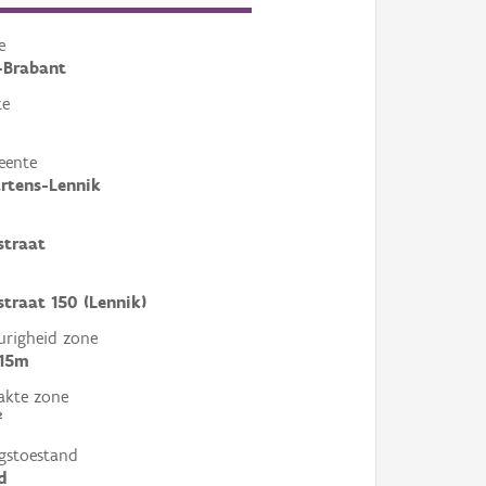
e
-Brabant
te
eente
rtens-Lennik
straat
straat 150 (Lennik)
righeid zone
 15m
akte zone
²
gstoestand
d