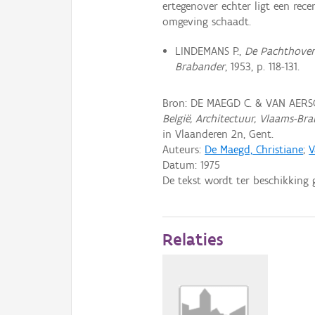
ertegenover echter ligt een rece
omgeving schaadt.
LINDEMANS P.,
De Pachthoven
Brabander
, 1953, p. 118-131.
Bron: DE MAEGD C. & VAN AERSC
België, Architectuur, Vlaams-Bra
in Vlaanderen 2n, Gent.
Auteurs:
De Maegd, Christiane
;
V
Datum:
1975
De tekst wordt ter beschikking 
Relaties