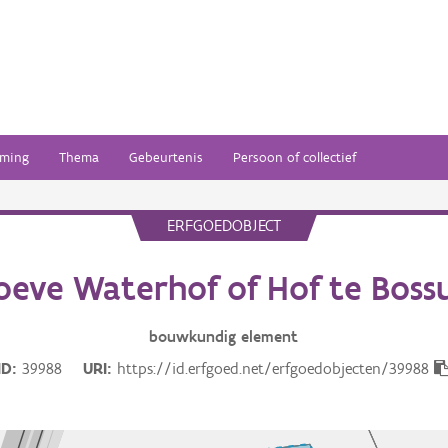
ming
Thema
Gebeurtenis
Persoon of collectief
ERFGOEDOBJECT
oeve Waterhof of Hof te Bossu
bouwkundig
element
ID
39988
URI
https://id.erfgoed.net/erfgoedobjecten/39988