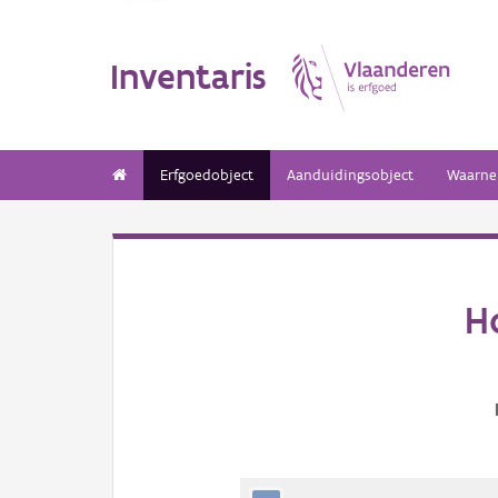
Inventaris
Erfgoedobject
Aanduidingsobject
Waarne
H