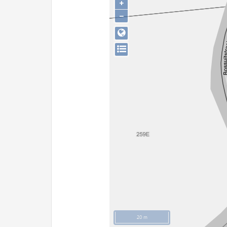
+
−
20 m