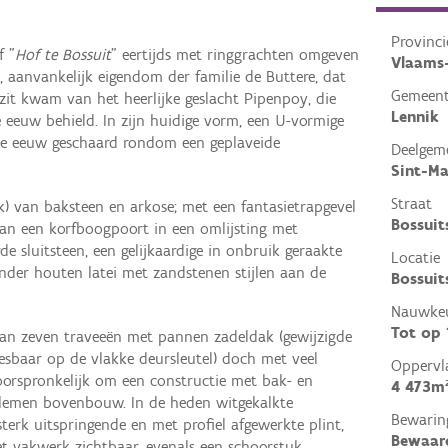
Provinci
f "
Hof te Bossuit
" eertijds met ringgrachten omgeven
Vlaams
 aanvankelijk eigendom der familie de Buttere, dat
Gemeen
ezit kwam van het heerlijke geslacht Pipenpoy, die
Lennik
e eeuw behield. In zijn huidige vorm, een U-vormige
e eeuw geschaard rondom een geplaveide
Deelgem
Sint-Ma
Straat
) van baksteen en arkose; met een fantasietrapgevel
Bossuit
an een korfboogpoort in een omlijsting met
e sluitsteen, een gelijkaardige in onbruik geraakte
Locatie
nder houten latei met zandstenen stijlen aan de
Bossuit
Nauwkeu
Tot op
an zeven traveeën met pannen zadeldak (gewijzigde
eesbaar op de vlakke deursleutel) doch met veel
Oppervl
oorspronkelijk om een constructie met bak- en
4 473m
lemen bovenbouw. In de heden witgekalkte
Bewarin
terk uitspringende en met profiel afgewerkte plint,
Bewaar
het vakwerk zichtbaar, evenals een schoorstuk