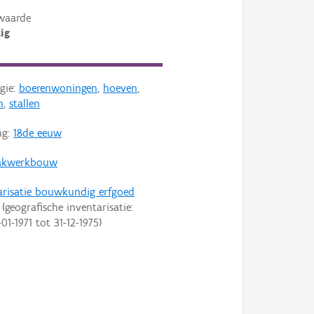
waarde
ig
gie:
boerenwoningen
,
hoeven
,
n
,
stallen
ng:
18de eeuw
akwerkbouw
arisatie bouwkundig erfgoed
(geografische inventarisatie:
-01-1971
tot
31-12-1975
)