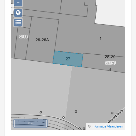
−
Persoon of collectief
Downloads
Hergebruik
Aanmelden
10 m
©
Informatie Vlaanderen