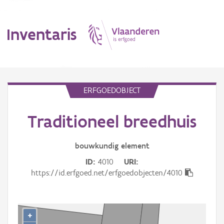
Inventaris
MENU
ERFGOEDOBJECT
Traditioneel breedhuis
Erfgoedobject
Aanduidingsobject
bouwkundig
element
ID
4010
URI
Waarneming
https://id.erfgoed.net/erfgoedobjecten/4010
Thema
Gebeurtenis
+