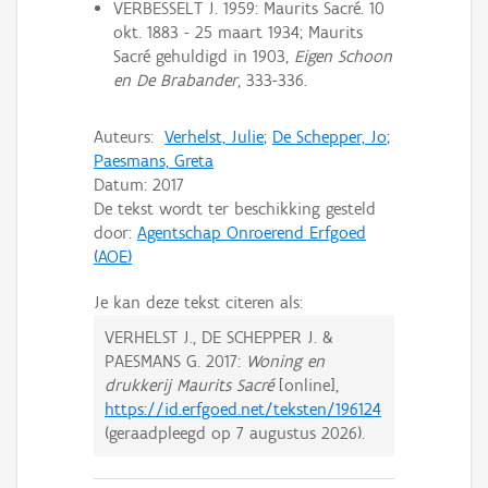
VERBESSELT J. 1959: Maurits Sacré. 10
okt. 1883 - 25 maart 1934; Maurits
Sacré gehuldigd in 1903,
Eigen Schoon
en De Brabander
, 333-336.
Auteurs:
Verhelst, Julie
;
De Schepper, Jo
;
Paesmans, Greta
Datum:
2017
De tekst wordt ter beschikking gesteld
door:
Agentschap Onroerend Erfgoed
(AOE)
Je kan deze tekst citeren als:
VERHELST J., DE SCHEPPER J. &
PAESMANS G.
2017:
Woning en
drukkerij Maurits Sacré
[online],
https://id.erfgoed.net/teksten/196124
(geraadpleegd op
7 augustus 2026
).