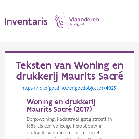
Inventaris
MENU
Teksten van
Woning en
drukkerij Maurits Sacré
Erfgoedobject
https://id.erfgoed.net/erfgoedobjecten/40251
Aanduidingsobject
Woning en drukkerij
Waarneming
Maurits Sacré (
2017
)
Thema
Dorpswoning, kadastraal geregistreerd in
1888 als een volledige heropbouw in
Gebeurtenis
opdracht van meestermetser Jozef