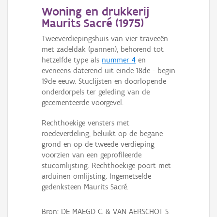
Woning en drukkerij
Maurits Sacré (
1975
)
Tweeverdiepingshuis van vier traveeën
met zadeldak (pannen), behorend tot
hetzelfde type als
nummer 4
en
eveneens daterend uit einde 18de - begin
19de eeuw. Stuclijsten en doorlopende
onderdorpels ter geleding van de
gecementeerde voorgevel.
Rechthoekige vensters met
roedeverdeling, beluikt op de begane
grond en op de tweede verdieping
voorzien van een geprofileerde
stucomlijsting. Rechthoekige poort met
arduinen omlijsting. Ingemetselde
gedenksteen Maurits Sacré.
Bron: DE MAEGD C. & VAN AERSCHOT S.