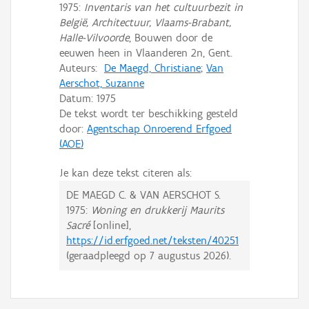
1975:
Inventaris van het cultuurbezit in
België, Architectuur, Vlaams-Brabant,
Halle-Vilvoorde
, Bouwen door de
eeuwen heen in Vlaanderen 2n, Gent.
Auteurs:
De Maegd, Christiane
;
Van
Aerschot, Suzanne
Datum:
1975
De tekst wordt ter beschikking gesteld
door:
Agentschap Onroerend Erfgoed
(AOE)
Je kan deze tekst citeren als:
DE MAEGD C. & VAN AERSCHOT S.
1975:
Woning en drukkerij Maurits
Sacré
[online],
https://id.erfgoed.net/teksten/40251
(geraadpleegd op
7 augustus 2026
).