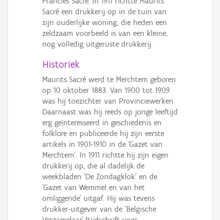
Francies Sacré. In 1911 richtte Maurits
Persoon of collectief
Sacré een drukkerij op in de tuin van
zijn ouderlijke woning, die heden een
Downloads
zeldzaam voorbeeld is van een kleine,
nog volledig uitgeruste drukkerij.
Hergebruik
Historiek
Aanmelden
Maurits Sacré werd te Merchtem geboren
op 10 oktober 1883. Van 1900 tot 1909
was hij toezichter van Provinciewerken.
Daarnaast was hij reeds op jonge leeftijd
erg geïnteresseerd in geschiedenis en
folklore en publiceerde hij zijn eerste
artikels in 1901-1910 in de 'Gazet van
Merchtem'. In 1911 richtte hij zijn eigen
drukkerij op, die al dadelijk de
weekbladen 'De Zondagklok' en de
'Gazet van Wemmel en van het
omliggende' uitgaf. Hij was tevens
drukker-uitgever van de 'Belgische
Verzamelaar' (tijdschrift voor